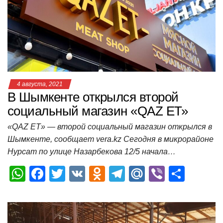
p
o
a
m
в
p
o
ss
и
k
ni
т
ki
ь
4 августа, 2021
В Шымкенте открылся второй
социальный магазин «QAZ ЕТ»
«QAZ ЕТ» — второй социальный магазин открылся в
Шымкенте, сообщает vera.kz Сегодня в микрорайоне
Нурсат по улице Назарбекова 12/5 начала…
W
F
T
V
O
T
M
Vi
О
h
a
wi
K
d
el
ail
b
т
at
c
tt
n
e
.R
er
п
s
e
er
o
gr
u
р