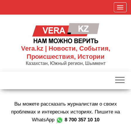
Skip
П
to
о
the
к
content
а
з
а
Vera.kz | Новости, События,
т
Происшествия, Истории
ь
Казахстан, Южный регион, Шымкент
/
С
к
р
ы
Вы можете рассказать журналистам о своих
т
ь
проблемах и интересных историях. Пишите на
н
WhatsApp
8 700 357 10 10
а