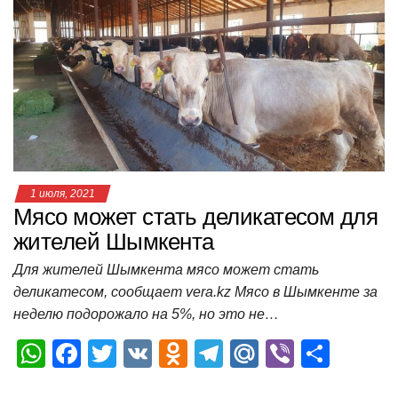
A
b
kl
a
а
p
o
a
m
в
p
o
ss
и
k
ni
т
ki
ь
1 июля, 2021
Мясо может стать деликатесом для
жителей Шымкента
Для жителей Шымкента мясо может стать
деликатесом, сообщает vera.kz Мясо в Шымкенте за
неделю подорожало на 5%, но это не…
W
F
T
V
O
T
M
Vi
О
h
a
wi
K
d
el
ail
b
т