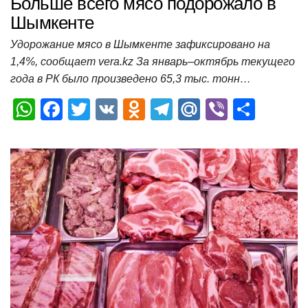
Больше всего мясо подорожало в
Шымкенте
Удорожание мясо в Шымкенте зафиксировано на
1,4%, сообщает vera.kz За январь–октябрь текущего
года в РК было произведено 65,3 тыс. тонн…
W
F
T
V
O
T
M
Vi
О
h
a
wi
K
d
el
ail
b
т
at
c
tt
n
e
.R
er
п
s
e
er
o
gr
u
р
A
b
kl
a
а
p
o
a
m
в
p
o
ss
и
k
ni
т
ki
ь