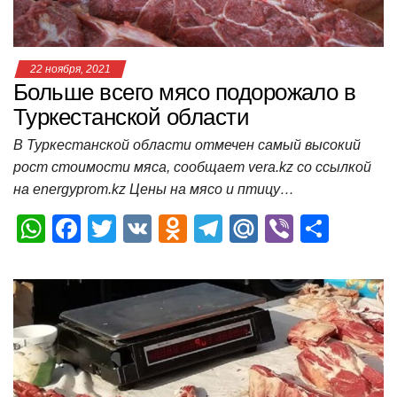
ki
ь
22 ноября, 2021
Больше всего мясо подорожало в
Туркестанской области
В Туркестанской области отмечен самый высокий
рост стоимости мяса, сообщает vera.kz со ссылкой
на energyprom.kz Цены на мясо и птицу…
W
F
T
V
O
T
M
Vi
О
h
a
wi
K
d
el
ail
b
т
at
c
tt
n
e
.R
er
п
s
e
er
o
gr
u
р
A
b
kl
a
а
p
o
a
m
в