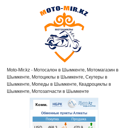
at
c
tt
n
e
.R
er
п
s
e
er
o
gr
u
р
A
b
kl
a
а
p
o
a
m
в
p
o
ss
и
k
ni
т
ki
ь
Moto-Mir.kz - Мотосалон в Шымкенте, Мотомагазин в
Шымкенте, Мотоциклы в Шымкенте, Скутеры в
Шымкенте, Мопеды в Шымкенте, Квадроциклы в
Шымкенте, Мотозапчасти в Шымкенте