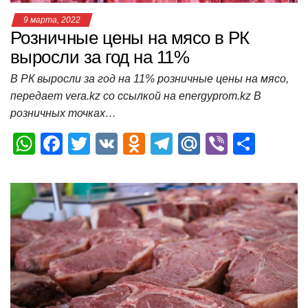
9 марта, 2022
Розничные цены на мясо в РК
выросли за год на 11%
В РК выросли за год на 11% розничные цены на мясо,
передает vera.kz со ссылкой на energyprom.kz В
розничных точках…
W
F
T
V
O
T
M
Vi
О
h
a
wi
K
d
el
ail
b
т
at
c
tt
n
e
.R
er
п
s
e
er
o
gr
u
р
A
b
kl
a
а
p
o
a
m
в
p
o
ss
и
k
ni
т