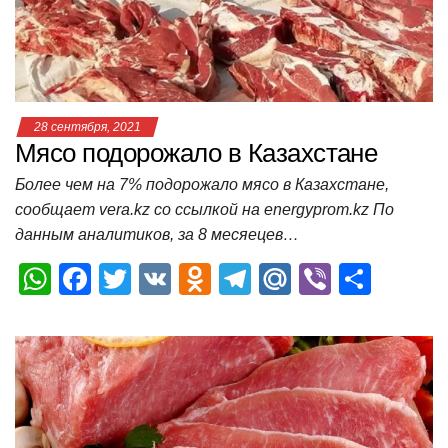
p
o
ss
и
k
ni
т
ki
ь
28 сентября, 2021
Мясо подорожало в Казахстане
Более чем на 7% подорожало мясо в Казахстане,
сообщает vera.kz со ссылкой на energyprom.kz По
данным аналитиков, за 8 месяецев…
W
F
T
V
O
T
M
Vi
О
h
a
wi
K
d
el
ail
b
т
at
c
tt
n
e
.R
er
п
s
e
er
o
gr
u
р
A
b
kl
a
а
p
o
a
m
в