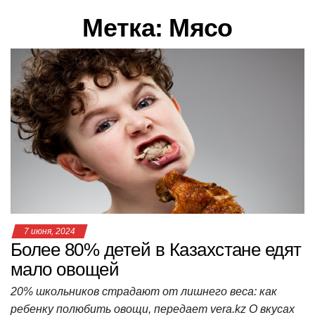
в
Метка:
Мясо
и
г
а
ц
и
ю
7 июня, 2024
Более 80% детей в Казахстане едят
мало овощей
20% школьников страдают от лишнего веса: как
ребенку полюбить овощи, передает vera.kz О вкусах