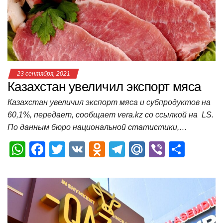
p
o
ss
и
k
ni
т
ki
ь
23 сентября, 2021
Казахстан увеличил экспорт мяса
Казахстан увеличил экспорт мяса и субпродуктов на
60,1%, передает, сообщает vera.kz со ссылкой на LS.
По данным бюро национальной статистики,…
W
F
T
V
O
T
M
Vi
О
h
a
wi
K
d
el
ail
b
т
at
c
tt
n
e
.R
er
п
s
e
er
o
gr
u
р
A
b
kl
a
а