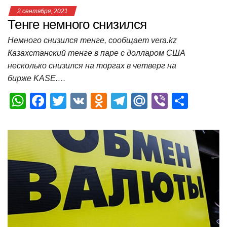
2 сентября, 2021
Тенге немного снизился
Немного снизился тенге, сообщает vera.kz
Казахстанский тенге в паре с долларом США
несколько снизился на торгах в четверг на
бирже KASE.…
W
F
T
V
O
T
M
Vi
О
h
a
wi
K
d
el
ail
b
т
at
c
tt
n
e
.R
er
п
s
e
er
o
gr
u
р
A
b
kl
a
а
p
o
a
m
в
p
o
ss
и
k
ni
т