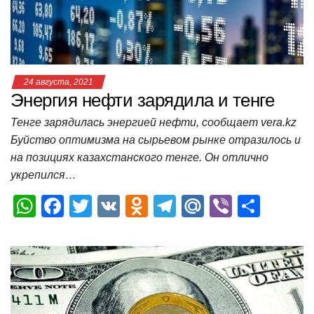
k
ni
т
ki
ь
24 августа, 2021
Энергия нефти зарядила и тенге
Тенге зарядилась энергией нефти, сообщает vera.kz
Буйство оптимизма на сырьевом рынке отразилось и
на позициях казахстанского тенге. Он отлично
укрепился…
W
F
T
V
O
T
M
Vi
О
h
a
wi
K
d
el
ail
b
т
at
c
tt
n
e
.R
er
п
s
e
er
o
gr
u
р
A
b
kl
a
а