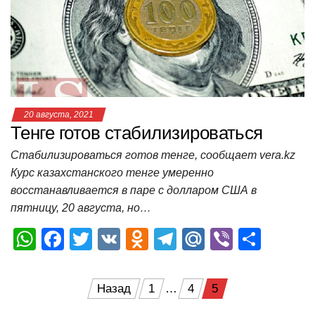
p
o
a
m
в
p
o
ss
и
k
ni
т
ki
ь
20 августа, 2021
Тенге готов стабилизироваться
Стабилизироваться готов тенге, сообщает vera.kz
Курс казахстанского тенге умеренно
восстанавливается в паре с долларом США в
пятницу, 20 августа, но…
W
F
T
V
O
T
M
Vi
О
h
a
wi
K
d
el
ail
b
т
at
c
tt
n
e
.R
er
п
Пагинация
Назад
1
…
4
5
s
e
er
o
gr
u
р
записей