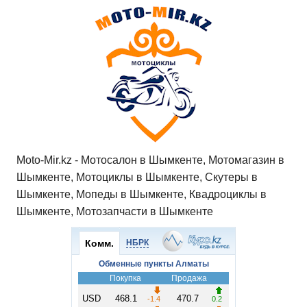
A
b
kl
a
а
p
o
a
m
в
p
o
ss
и
k
ni
т
ki
ь
Moto-Mir.kz - Мотосалон в Шымкенте, Мотомагазин в
Шымкенте, Мотоциклы в Шымкенте, Скутеры в
Шымкенте, Мопеды в Шымкенте, Квадроциклы в
Шымкенте, Мотозапчасти в Шымкенте