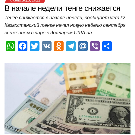
6 сентября, 2021
В начале недели тенге снижается
Тенге снижается в начале недели, сообщает vera.kz
Казахстанский тенге начал новую неделю сентября
снижением в паре с долларом США на…
W
F
T
V
O
T
M
Vi
О
h
a
wi
K
d
el
ail
b
т
at
c
tt
n
e
.R
er
п
s
e
er
o
gr
u
р
A
b
kl
a
а
p
o
a
m
в
p
o
ss
и
k
ni
т
ki
ь