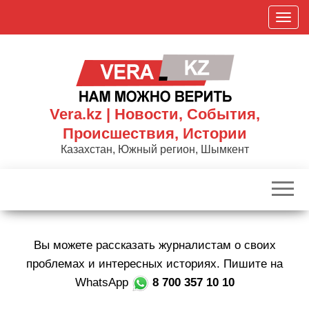
Skip
П
to
о
the
к
content
а
з
а
Vera.kz | Новости, События,
т
Происшествия, Истории
ь
Казахстан, Южный регион, Шымкент
/
С
к
р
ы
Вы можете рассказать журналистам о своих
т
ь
проблемах и интересных историях. Пишите на
н
WhatsApp
8 700 357 10 10
а