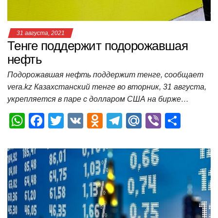
ki
ь
31 августа, 2021
Тенге поддержит подорожавшая
нефть
Подорожавшая нефть поддержит тенге, сообщает
vera.kz Казахстанский тенге во вторник, 31 августа,
укрепляется в паре с долларом США на бирже…
W
F
T
V
O
T
M
Vi
О
h
a
wi
K
d
el
ail
b
т
at
c
tt
n
e
.R
er
п
s
e
er
o
gr
u
р
A
b
kl
a
а
p
o
a
m
в
p
o
ss
и