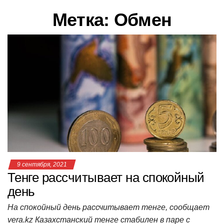
в
Метка:
Обмен
и
г
а
ц
и
ю
9 сентября, 2021
Тенге рассчитывает на спокойный
день
На спокойный день рассчитывает тенге, сообщает
vera.kz Казахстанский тенге стабилен в паре с