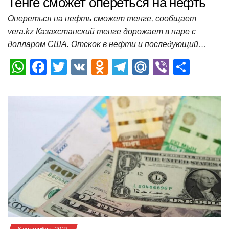
Тенге сможет опереться на нефть
Опереться на нефть сможет тенге, сообщает
vera.kz Казахстанский тенге дорожает в паре с
долларом США. Отскок в нефти и последующий…
W
F
T
V
O
T
M
Vi
О
h
a
wi
K
d
el
ail
b
т
at
c
tt
n
e
.R
er
п
s
e
er
o
gr
u
р
A
b
kl
a
а
p
o
a
m
в
p
o
ss
и
k
ni
т
ki
ь