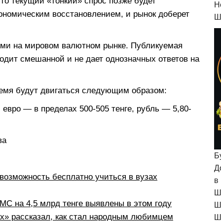
то текущий «тонкий» спрос позже будет
H
ономическим восстановлением, и рынок доберет
Ш
ми на мировом валютном рынке. Публикуемая
ходит смешанной и не дает однозначных ответов на
емя будут двигаться следующим образом:
, евро — в пределах 500-505 тенге, рубль — 5,80-
ва
Б
Д
возможность бесплатно учиться в вузах
в
Ш
С на 4,5 млрд тенге выявлены в этом году
Ш
рх» рассказал, как стал народным любимцем
Ш