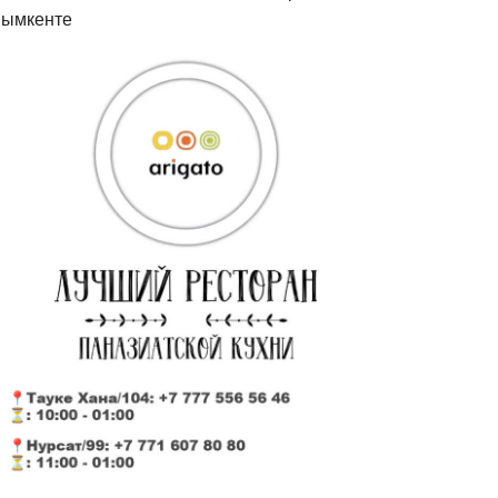
ымкенте