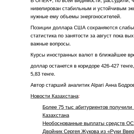
В ОПЕК+, по всей видимости, рассудили, ч
нивелирован стабильным и устойчивым эк
нужные ему объемы энергоносителей.
Позиции доллара США сохраняются слабы
статистика по занятости за август пока вы
важные вопросы.
Курсы иностранных валют в ближайшее вр
доллар останется в коридоре 426-427 тенге
5,83 тенге.
Автор старший аналитик Alpari Анна Бодро
Новости Казахстана
:
Более 75 тыс абитуриентов получили 
Казахстана
Необоснованные выплаты средств ОСМ
Двойник Сергея Жукова из «Руки Вве