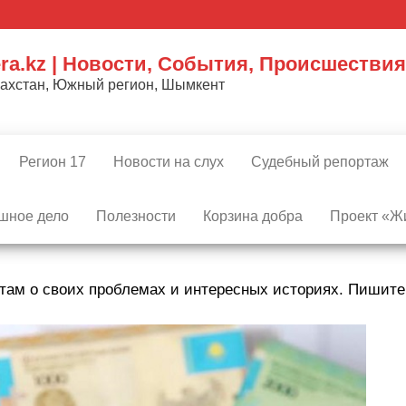
ra.kz | Новости, События, Происшествия
захстан, Южный регион, Шымкент
Регион 17
Новости на слух
Судебный репортаж
шное дело
Полезности
Корзина добра
Проект «Жи
там о своих проблемах и интересных историях. Пишит