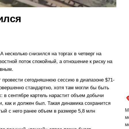
ился
 несколько снизился на торгах в четверг на
остной поток спокойный, а отношение к риску на
ивным.
ет провести сегодняшнюю сессию в диапазоне $71-
овершенно стандартно, хотя там могли бы быть
х: в сентябре картель нарастит объем добычи
ки, как и должен был. Такая динамика сохранится
М
ятый с него ранее объем в размере 5,8 млн
м
м