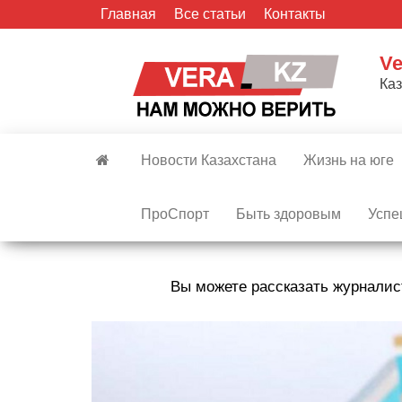
Skip
Главная
Все статьи
Контакты
to
the
Ve
content
Ка
Новости Казахстана
Жизнь на юге
ПроСпорт
Быть здоровым
Успе
Вы можете рассказать журналис