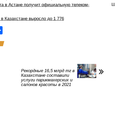
а в Астане получит официальную телеком-
Ш
в Казахстане выросло до 1 776
О
тп
р
а
в
и
Рекордные 16,5 млрд тг в
Казахстане составили
ть
услуги парикмахерских и
салонов красоты в 2021