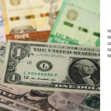
M
М
Ш
Ш
М