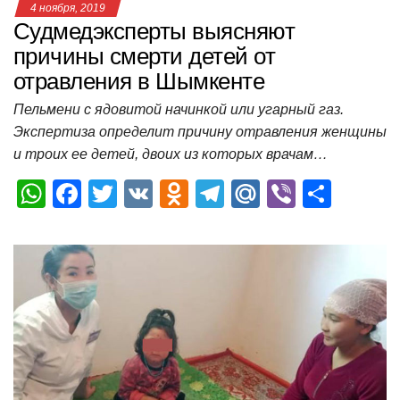
4 ноября, 2019
Судмедэксперты выясняют
причины смерти детей от
отравления в Шымкенте
Пельмени с ядовитой начинкой или угарный газ.
Экспертиза определит причину отравления женщины
и троих ее детей, двоих из которых врачам…
W
F
T
V
O
T
M
Vi
О
h
a
wi
K
d
el
ail
b
т
at
c
tt
n
e
.R
er
п
s
e
er
o
gr
u
р
A
b
kl
a
а
p
o
a
m
в
p
o
ss
и
k
ni
т