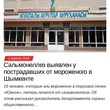
s
e
er
o
gr
u
р
A
b
kl
a
а
p
o
a
m
в
p
o
ss
и
k
ni
т
ki
ь
2 апреля, 2018
Сальмонеллез выявлен у
пострадавших от мороженого в
Шымкенте
18 человек, которые ели мороженое в торговой точке
«Южное», теперь лечатся от сальмонеллеза. Об
этом рассказал руководитель департамента охраны
общественного…