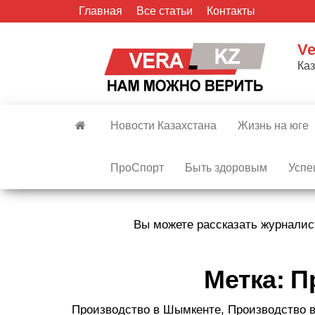
Skip
Главная
Все статьи
Контакты
to
the
Ve
content
Ка
Новости Казахстана
Жизнь на юге
ПроСпорт
Быть здоровым
Успе
Вы можете рассказать журналис
Метка:
П
Производство в Шымкенте, Производство в