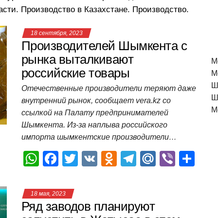
сти. Производство в Казахстане. Производство.
18 сентября, 2023
Производителей Шымкента с
рынка выталкивают
M
российские товары
М
Ш
Отечественные производители теряют даже
Ш
внутренний рынок, сообщает vera.kz со
М
ссылкой на Палату предпринимателей
Шымкента. Из-за наплыва российского
импорта шымкентские производители…
W
F
T
V
O
T
M
Vi
О
h
a
wi
K
d
el
ail
b
т
at
c
tt
n
e
.R
er
п
18 мая, 2023
s
e
er
o
gr
u
р
Ряд заводов планируют