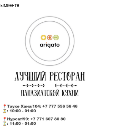
ымкенте