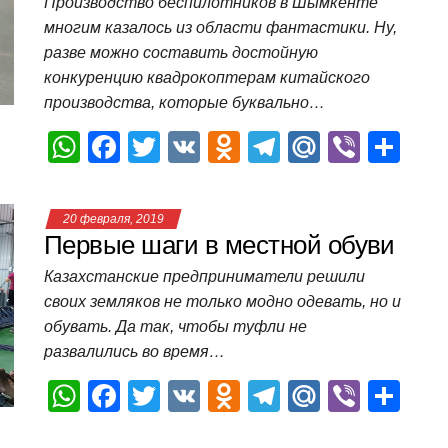
p
o
a
m
в
Производство беспилотников в Шымкенте
многим казалось из области фантастики. Ну,
p
o
ss
и
разве можно составить достойную
k
ni
т
конкуренцию квадрокоптерам китайского
ki
ь
производства, которые буквально…
W
F
T
V
O
T
M
Vi
О
h
a
wi
K
d
el
ail
b
т
at
c
tt
n
e
.R
er
п
20 февраля, 2019
s
e
er
o
gr
u
р
Первые шаги в местной обуви
A
b
kl
a
а
Казахстанские предприниматели решили
p
o
a
m
в
своих земляков не только модно одевать, но и
обувать. Да так, чтобы туфли не
p
o
ss
и
развалились во время…
k
ni
т
W
F
T
V
O
T
M
Vi
О
ki
ь
h
a
wi
K
d
el
ail
b
т