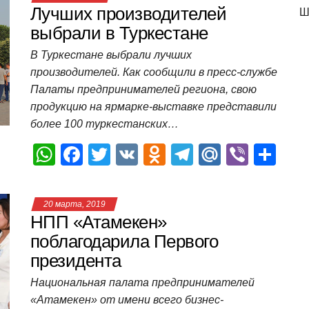
s
e
er
o
gr
u
р
Лучших производителей
Ш
A
b
kl
a
а
выбрали в Туркестане
p
o
a
m
в
В Туркестане выбрали лучших
производителей. Как сообщили в пресс-службе
p
o
ss
и
Палаты предпринимателей региона, свою
k
ni
т
продукцию на ярмарке-выставке представили
ki
ь
более 100 туркестанских…
W
F
T
V
O
T
M
Vi
О
h
a
wi
K
d
el
ail
b
т
at
c
tt
n
e
.R
er
п
20 марта, 2019
s
e
er
o
gr
u
р
НПП «Атамекен»
A
b
kl
a
а
поблагодарила Первого
президента
p
o
a
m
в
p
o
ss
и
Национальная палата предпринимателей
«Атамекен» от имени всего бизнес-