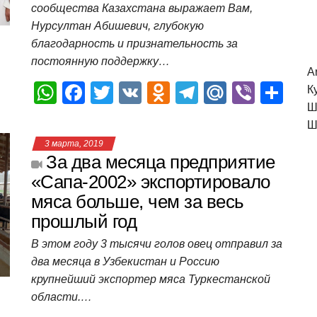
k
ni
т
сообщества Казахстана выражает Вам,
ki
ь
Нурсултан Абишевич, глубокую
благодарность и признательность за
постоянную поддержку…
A
W
F
T
V
O
T
M
Vi
О
К
Ш
h
a
wi
K
d
el
ail
b
т
Ш
at
c
tt
n
e
.R
er
п
3 марта, 2019
s
e
er
o
gr
u
р
За два месяца предприятие
A
b
kl
a
а
«Сапа-2002» экспортировало
мяса больше, чем за весь
p
o
a
m
в
прошлый год
p
o
ss
и
В этом году 3 тысячи голов овец отправил за
k
ni
т
два месяца в Узбекистан и Россию
ki
ь
крупнейший экспортер мяса Туркестанской
области.…