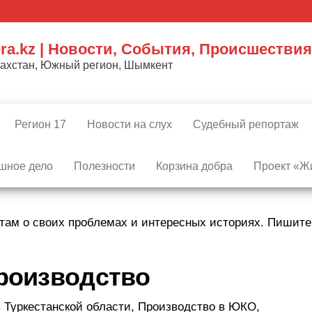
ra.kz | Новости, События, Происшествия
захстан, Южный регион, Шымкент
Регион 17
Новости на слух
Судебный репортаж
шное дело
Полезности
Корзина добра
Проект «Жи
там о своих проблемах и интересных историях. Пишит
роизводство
 Туркестанской области, Производство в ЮКО,