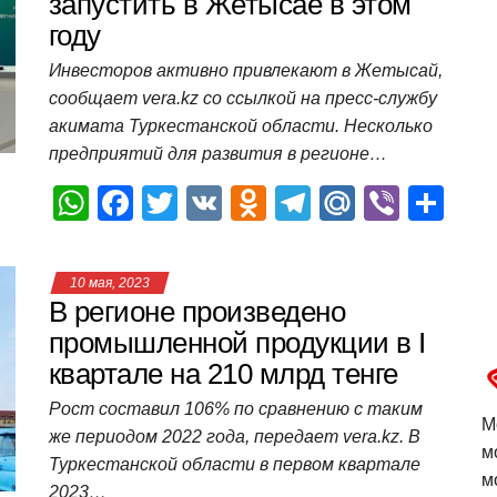
A
b
kl
a
а
запустить в Жетысае в этом
году
p
o
a
m
в
p
o
ss
и
Инвесторов активно привлекают в Жетысай,
сообщает vera.kz со ссылкой на пресс-службу
k
ni
т
акимата Туркестанской области. Несколько
ki
ь
предприятий для развития в регионе…
W
F
T
V
O
T
M
Vi
О
h
a
wi
K
d
el
ail
b
т
at
c
tt
n
e
.R
er
п
10 мая, 2023
s
e
er
o
gr
u
р
В регионе произведено
A
b
kl
a
а
промышленной продукции в I
квартале на 210 млрд тенге
p
o
a
m
в
p
o
ss
и
Рост составил 106% по сравнению с таким
М
же периодом 2022 года, передает vera.kz. В
k
ni
т
м
Туркестанской области в первом квартале
ki
ь
м
2023…