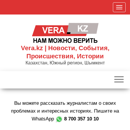
Skip
П
to
о
the
к
content
а
з
а
Vera.kz | Новости, События,
т
Происшествия, Истории
ь
Казахстан, Южный регион, Шымкент
/
С
к
р
ы
Вы можете рассказать журналистам о своих
т
ь
проблемах и интересных историях. Пишите на
н
WhatsApp
8 700 357 10 10
а