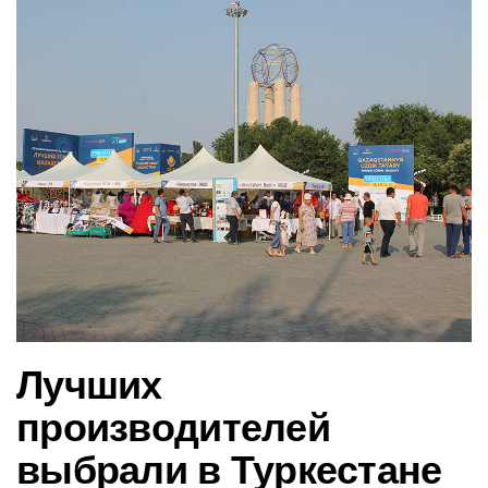
в
и
г
а
ц
и
ю
Лучших
производителей
выбрали в Туркестане