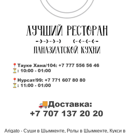
Arigato - Cуши в Шымкенте, Ролы в Шымкенте, Кукси в