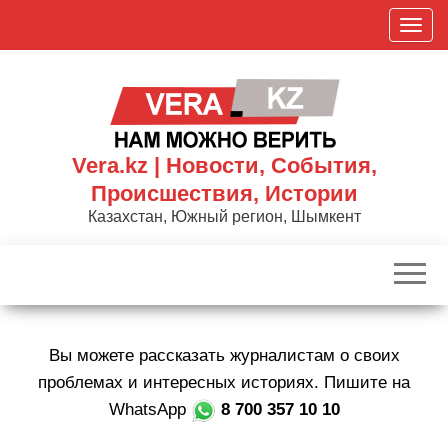
Skip
П
to
о
the
к
content
а
з
а
Vera.kz | Новости, События,
т
Происшествия, Истории
ь
Казахстан, Южный регион, Шымкент
/
С
к
р
ы
Вы можете рассказать журналистам о своих
т
ь
проблемах и интересных историях. Пишите на
н
WhatsApp
8 700 357 10 10
а