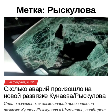
в
Метка:
Рыскулова
и
г
а
ц
и
ю
28 февраля, 2022
Сколько аварий произошло на
новой развязке Кунаева/Рыскулова
Стало известно, сколько аварий произошло на
развязке Кунаева/Рыскулова в Шымкенте, сообщает