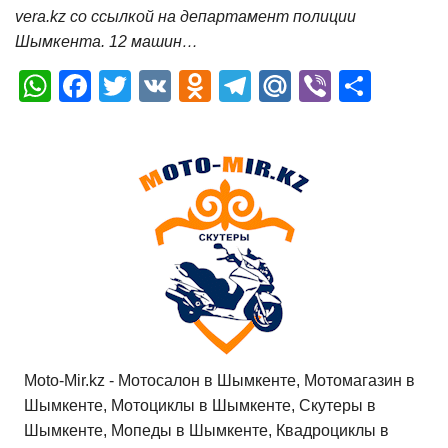
vera.kz со ссылкой на департамент полиции
Шымкента. 12 машин…
W
F
T
V
O
T
M
Vi
О
h
a
wi
K
d
el
ail
b
т
at
c
tt
n
e
.R
er
п
s
e
er
o
gr
u
р
A
b
kl
a
а
p
o
a
m
в
p
o
ss
и
k
ni
т
ki
ь
Moto-Mir.kz - Мотосалон в Шымкенте, Мотомагазин в
Шымкенте, Мотоциклы в Шымкенте, Скутеры в
Шымкенте, Мопеды в Шымкенте, Квадроциклы в