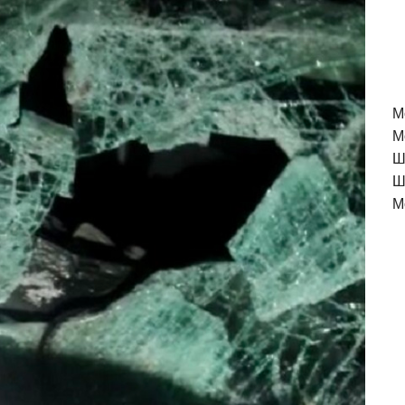
M
М
Ш
Ш
М