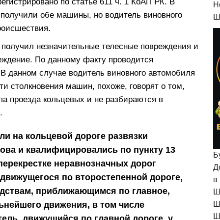
егистрировано по статье 611 ч. 1 КоАП РК. В
H
получили обе машины, но водитель виновного
Ш
роисшествия.
 получил незначительные телесные повреждения и
еждение. По данному факту проводится
. В данном случае водитель виновного автомобиля
ти столкновения машин, похоже, говорят о том,
ла проезда кольцевых и не разбираются в
.
и на кольцевой дороге развязки
ова и квалифицировались по пункту 13
Б
 перекрестке неравнозначных дорог
Д
 движущегося по второстепенной дороге,
в
едствам, приближающимся по главное,
Ш
ьнейшего движения, в том числе
Ш
Ш
ель, движущийся по главной дороге, у