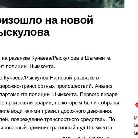
оизошло на новой
Рыскулова
 на развязке Кунаева/Рыскулова в Шымкенте,
нт полиции Шымкента.
е Кунаева/Рыскулов На новой развязке в
 дорожно-транспортных происшествий. Анализ
епартамента полиции Шымкента. Первого января,
тке произошли аварии, по которым были собраны
ение водителями правил дорожного движения,
М
ей, повреждение транспортного средства». По
м
зированный административный суд Шымкента.
м