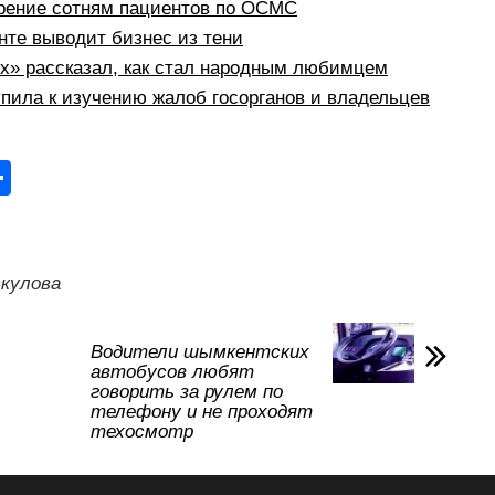
рение сотням пациентов по ОСМС
те выводит бизнес из тени
рх» рассказал, как стал народным любимцем
пила к изучению жалоб госорганов и владельцев
О
тп
р
а
кулова
в
и
Водители шымкентских
автобусов любят
ть
говорить за рулем по
телефону и не проходят
техосмотр