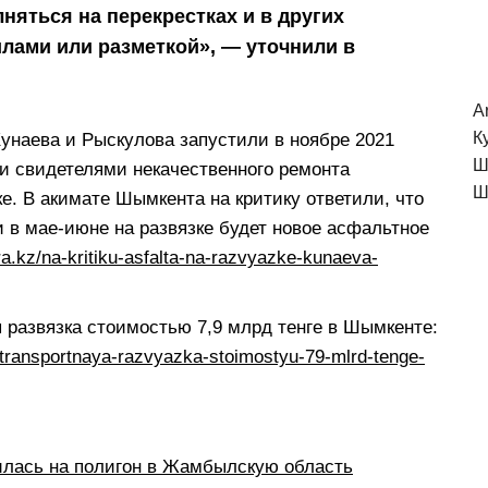
няться на перекрестках и в других
илами или разметкой», — уточнили в
A
К
унаева и Рыскулова запустили в ноябре 2021
Ш
ли свидетелями некачественного ремонта
Ш
е. В акимате Шымкента на критику ответили, что
 в мае-июне на развязке будет новое асфальтное
ra.kz/na-kritiku-asfalta-na-razvyazke-kunaeva-
я развязка стоимостью 7,9 млрд тенге в Шымкенте:
-transportnaya-razvyazka-stoimostyu-79-mlrd-tenge-
илась на полигон в Жамбылскую область