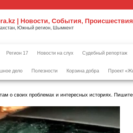
ra.kz | Новости, События, Происшествия
захстан, Южный регион, Шымкент
Регион 17
Новости на слух
Судебный репортаж
шное дело
Полезности
Корзина добра
Проект «Жи
там о своих проблемах и интересных историях. Пишит