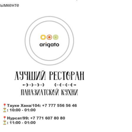
ымкенте