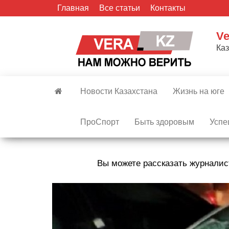
Skip
Главная
Все статьи
Контакты
to
the
Ve
content
Ка
Новости Казахстана
Жизнь на юге
ПроСпорт
Быть здоровым
Успе
Вы можете рассказать журналис