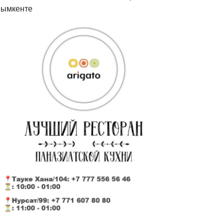
ымкенте