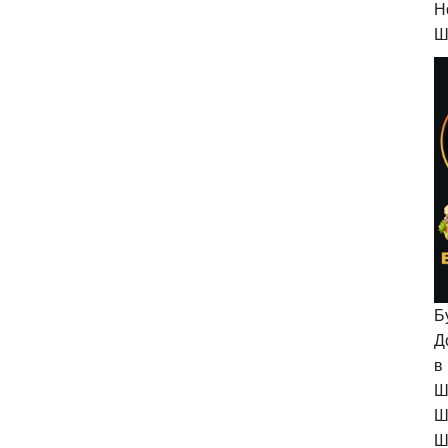
H
Ш
Б
Д
в
Ш
Ш
Ш