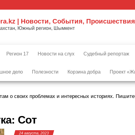
ra.kz | Новости, События, Происшествия
захстан, Южный регион, Шымкент
Регион 17
Новости на слух
Судебный репортаж
шное дело
Полезности
Корзина добра
Проект «Жи
там о своих проблемах и интересных историях. Пишит
ка:
Сот
24 августа, 2023