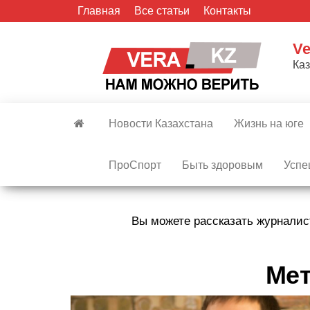
Skip
Главная
Все статьи
Контакты
to
the
Ve
content
Ка
Новости Казахстана
Жизнь на юге
ПроСпорт
Быть здоровым
Успе
Вы можете рассказать журналис
Мет