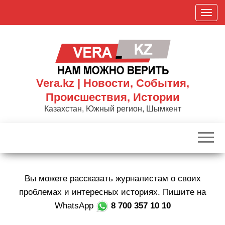
Skip
П
to
о
the
к
content
а
з
а
Vera.kz | Новости, События,
т
Происшествия, Истории
ь
Казахстан, Южный регион, Шымкент
/
С
к
р
ы
Вы можете рассказать журналистам о своих
т
ь
проблемах и интересных историях. Пишите на
н
WhatsApp
8 700 357 10 10
а