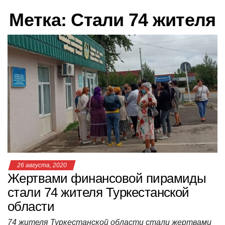
в
Метка:
Стали 74 жителя
и
г
а
ц
и
ю
26 августа, 2020
Жертвами финансовой пирамиды
стали 74 жителя Туркестанской
области
74 жителя Туркестанской области стали жертвами