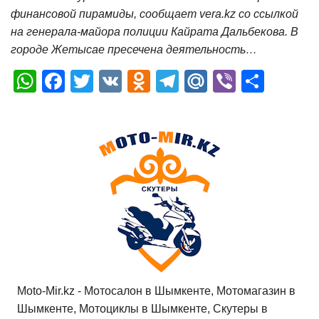
финансовой пирамиды, сообщает vera.kz со ссылкой
на генерала-майора полиции Кайрата Дальбекова. В
городе Жетысае пресечена деятельность…
W
F
T
V
O
T
M
Vi
О
h
a
wi
K
d
el
ail
b
т
at
c
tt
n
e
.R
er
п
s
e
er
o
gr
u
р
A
b
kl
a
а
p
o
a
m
в
p
o
ss
и
k
ni
т
ki
ь
Moto-Mir.kz - Мотосалон в Шымкенте, Мотомагазин в
Шымкенте, Мотоциклы в Шымкенте, Скутеры в