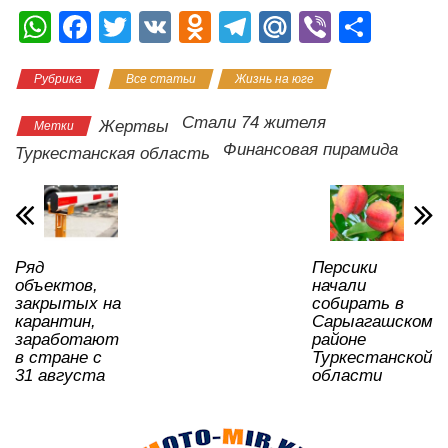
W
F
T
V
O
T
M
Vi
О
h
a
wi
K
d
el
ail
b
тп
Рубрика
Все статьи
Жизнь на юге
at
c
tt
n
e
.R
er
р
s
e
er
o
gr
u
а
Стали 74 жителя
Жертвы
Метки
A
b
kl
a
в
Финансовая пирамида
Туркестанская область
p
o
a
m
и
p
o
ss
ть
k
ni
Ряд
Персики
ki
объектов,
начали
закрытых на
собирать в
карантин,
Сарыагашском
заработают
районе
в стране с
Туркестанской
31 августа
области