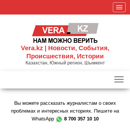
Skip
П
to
о
the
к
content
а
з
а
Vera.kz | Новости, События,
т
Происшествия, Истории
ь
Казахстан, Южный регион, Шымкент
/
С
к
р
ы
Вы можете рассказать журналистам о своих
т
ь
проблемах и интересных историях. Пишите на
н
WhatsApp
8 700 357 10 10
а