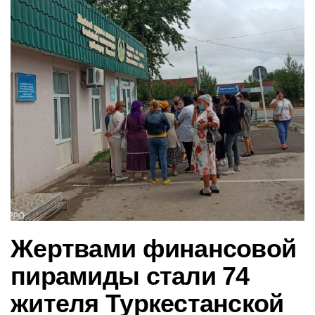
в
и
г
а
ц
и
ю
Жертвами финансовой
пирамиды стали 74
жителя Туркестанской