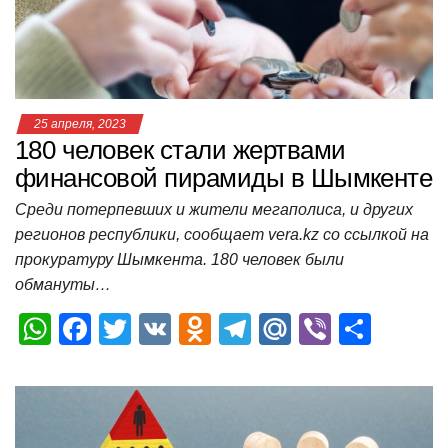
k
ni
т
ki
ь
25 апреля, 2023
180 человек стали жертвами
финансовой пирамиды в Шымкенте
Среди потерпевших и жители мегаполиса, и других
регионов республики, сообщает vera.kz со ссылкой на
прокуратуру Шымкента. 180 человек были
обмануты…
W
F
T
V
O
T
M
Vi
О
h
a
wi
K
d
el
ail
b
т
at
c
tt
n
e
.R
er
п
s
e
er
o
gr
u
р