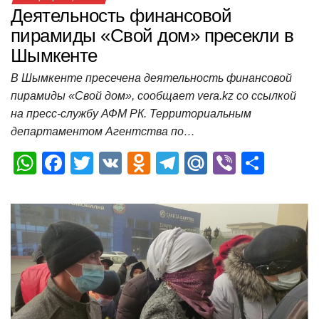
Деятельность финансовой
пирамиды «Свой дом» пресекли в
Шымкенте
В Шымкенте пресечена деятельность финансовой
пирамиды «Свой дом», сообщает vera.kz со ссылкой
на пресс-службу АФМ РК. Территориальным
департаментом Агентства по…
W
F
T
V
O
T
M
Vi
О
h
a
wi
K
d
el
ail
b
т
at
c
tt
n
e
.R
er
п
s
e
er
o
gr
u
р
A
b
kl
a
а
p
o
a
m
в
p
o
ss
и