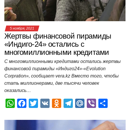
k
ni
т
ki
ь
5 ноября, 2021
Жертвы финансовой пирамиды
«Индиго-24» остались с
многомиллионными кредитами
С многомиллионными кредитами остались жертвы
финансовой пирамиды «Индиго24»-«Evolution
Corpration», сообщает vera.kz Вместо того, чтобы
стать миллионерами, две тысячи человек
оказались…
W
F
T
V
O
T
M
Vi
О
h
a
wi
K
d
el
ail
b
т
at
c
tt
n
e
.R
er
п