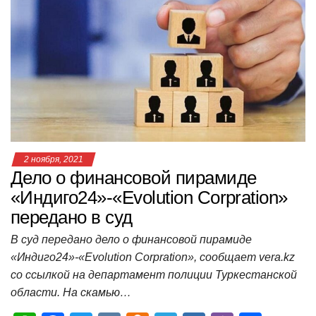
s
e
er
o
gr
u
р
A
b
kl
a
а
p
o
a
m
в
p
o
ss
и
k
ni
т
ki
ь
2 ноября, 2021
Дело о финансовой пирамиде
«Индиго24»-«Evolution Corpration»
передано в суд
В суд передано дело о финансовой пирамиде
«Индиго24»-«Evolution Corpration», сообщает vera.kz
со ссылкой на департамент полиции Туркестанской
области. На скамью…