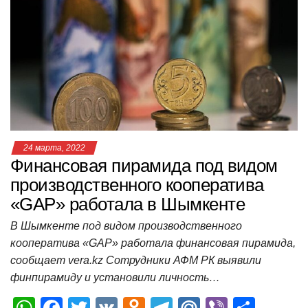
A
b
kl
a
а
p
o
a
m
в
p
o
ss
и
k
ni
т
ki
ь
24 марта, 2022
Финансовая пирамида под видом
производственного кооператива
«GAP» работала в Шымкенте
В Шымкенте под видом производственного
кооператива «GAP» работала финансовая пирамида,
сообщает vera.kz Сотрудники АФМ РК выявили
финпирамиду и установили личность…