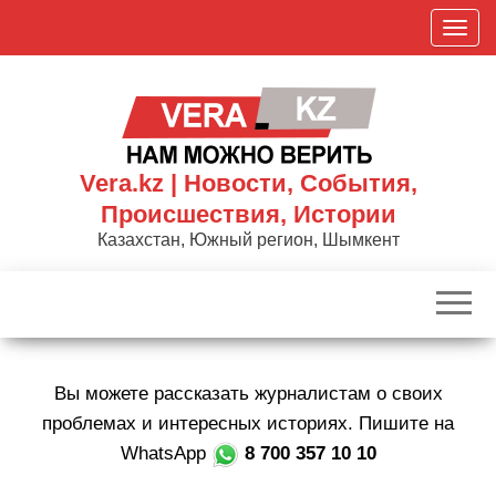
Skip
П
to
о
the
к
content
а
з
а
Vera.kz | Новости, События,
т
Происшествия, Истории
ь
Казахстан, Южный регион, Шымкент
/
С
к
р
ы
Вы можете рассказать журналистам о своих
т
ь
проблемах и интересных историях. Пишите на
н
WhatsApp
8 700 357 10 10
а