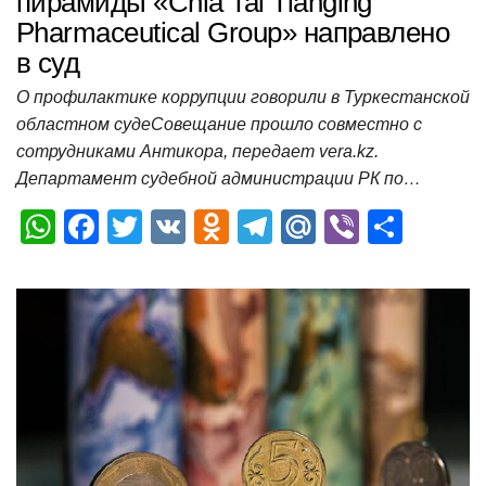
пирамиды «Chia Tai Tianging
Pharmaceutical Group» направлено
в суд
О профилактике коррупции говорили в Туркестанской
областном судеСовещание прошло совместно с
сотрудниками Антикора, передает vera.kz.
Департамент судебной администрации РК по…
W
F
T
V
O
T
M
Vi
О
h
a
wi
K
d
el
ail
b
т
at
c
tt
n
e
.R
er
п
s
e
er
o
gr
u
р
A
b
kl
a
а
p
o
a
m
в
p
o
ss
и
k
ni
т