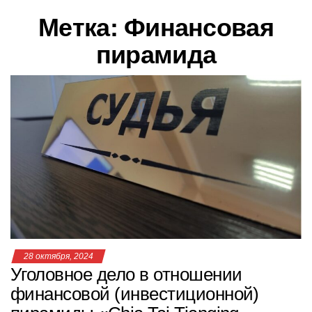
в
Метка:
Финансовая
и
г
пирамида
а
ц
и
ю
28 октября, 2024
Уголовное дело в отношении
финансовой (инвестиционной)