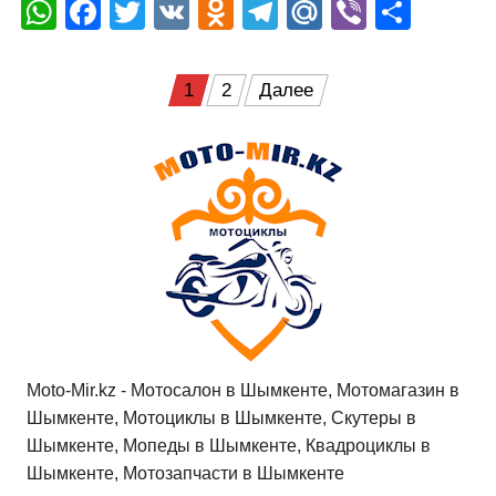
W
F
T
V
O
T
M
Vi
О
h
a
wi
K
d
el
ail
b
т
at
c
tt
n
e
.R
er
п
Пагинация
1
2
Далее
s
e
er
o
gr
u
р
записей
A
b
kl
a
а
p
o
a
m
в
p
o
ss
и
k
ni
т
ki
ь
Moto-Mir.kz - Мотосалон в Шымкенте, Мотомагазин в
Шымкенте, Мотоциклы в Шымкенте, Скутеры в
Шымкенте, Мопеды в Шымкенте, Квадроциклы в
Шымкенте, Мотозапчасти в Шымкенте