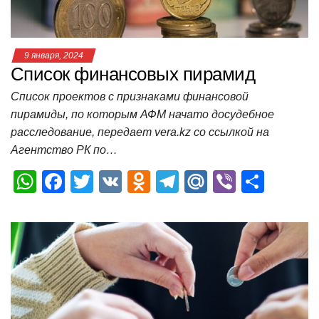
ki
ь
9 января, 2024
Список финансовых пирамид
Список проектов с признаками финансовой
пирамиды, по которым АФМ начато досудебное
расследование, передает vera.kz со ссылкой на
Агентство РК по…
W
F
T
V
O
T
M
Vi
О
h
a
wi
K
d
el
ail
b
т
at
c
tt
n
e
.R
er
п
s
e
er
o
gr
u
р
A
b
kl
a
а
p
o
a
m
в
p
o
ss
и