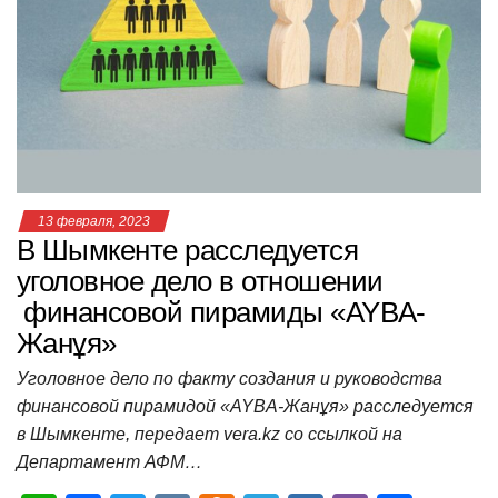
A
b
kl
a
а
p
o
a
m
в
p
o
ss
и
k
ni
т
ki
ь
13 февраля, 2023
В Шымкенте расследуется
уголовное дело в отношении
финансовой пирамиды «AYBA-
Жанұя»
Уголовное дело по факту создания и руководства
финансовой пирамидой «AYBA-Жанұя» расследуется
в Шымкенте, передает vera.kz со ссылкой на
Департамент АФМ…