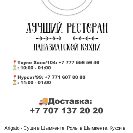
Arigato - Cуши в Шымкенте, Ролы в Шымкенте, Кукси в