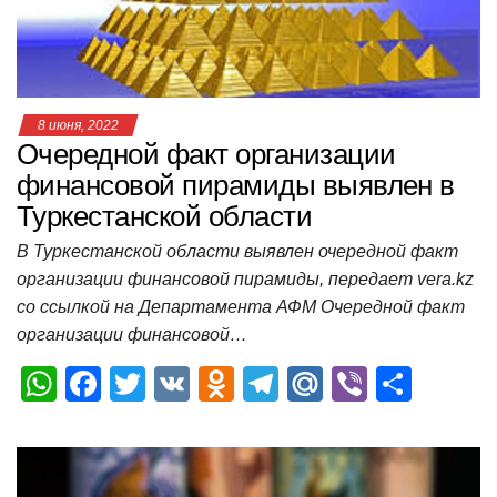
k
ni
т
ki
ь
8 июня, 2022
Очередной факт организации
финансовой пирамиды выявлен в
Туркестанской области
В Туркестанской области выявлен очередной факт
организации финансовой пирамиды, передает vera.kz
со ссылкой на Департамента АФМ Очередной факт
организации финансовой…
W
F
T
V
O
T
M
Vi
О
h
a
wi
K
d
el
ail
b
т
at
c
tt
n
e
.R
er
п
s
e
er
o
gr
u
р