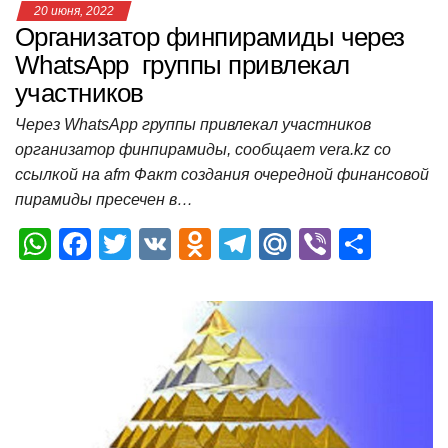
20 июня, 2022
Организатор финпирамиды через
WhatsApp группы привлекал
участников
Через WhatsApp группы привлекал участников
организатор финпирамиды, сообщает vera.kz со
ссылкой на afm Факт создания очередной финансовой
пирамиды пресечен в…
W
F
T
V
O
T
M
Vi
О
h
a
wi
K
d
el
ail
b
т
at
c
tt
n
e
.R
er
п
s
e
er
o
gr
u
р
A
b
kl
a
а
p
o
a
m
в
p
o
ss
и