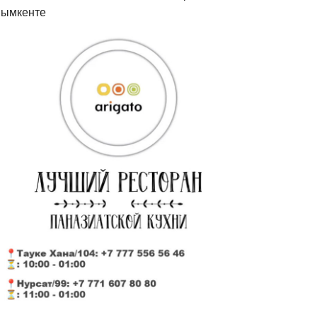
ымкенте