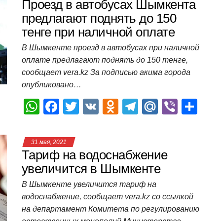
s
e
er
o
gr
u
р
Проезд в автобусах Шымкента
A
b
kl
a
а
предлагают поднять до 150
тенге при наличной оплате
p
o
a
m
в
p
o
ss
и
В Шымкенте проезд в автобусах при наличной
оплате предлагают поднять до 150 тенге,
k
ni
т
сообщает vera.kz За подписью акима города
ki
ь
опубликовано…
W
F
T
V
O
T
M
Vi
О
h
a
wi
K
d
el
ail
b
т
at
c
tt
n
e
.R
er
п
31 мая, 2021
s
e
er
o
gr
u
р
Тариф на водоснабжение
A
b
kl
a
а
увеличится в Шымкенте
p
o
a
m
в
В Шымкенте увеличится тариф на
водоснабжение, сообщает vera.kz со ссылкой
p
o
ss
и
на департамент Комитета по регулированию
k
ni
т