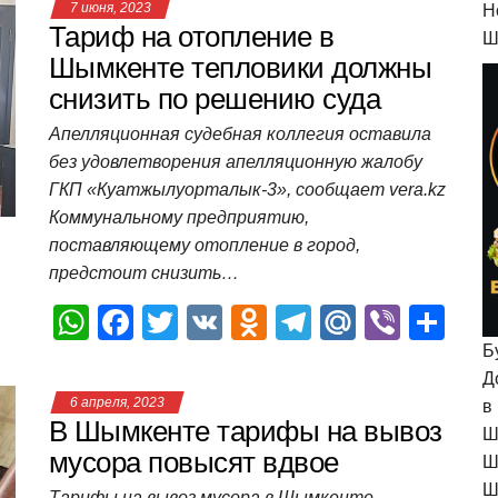
7 июня, 2023
H
s
e
er
o
gr
u
р
Тариф на отопление в
Ш
A
b
kl
a
а
Шымкенте тепловики должны
снизить по решению суда
p
o
a
m
в
p
o
ss
и
Апелляционная судебная коллегия оставила
без удовлетворения апелляционную жалобу
k
ni
т
ГКП «Куатжылуорталык-3», сообщает vera.kz
ki
ь
Коммунальному предприятию,
поставляющему отопление в город,
предстоит снизить…
W
F
T
V
O
T
M
Vi
О
h
a
wi
K
d
el
ail
b
т
Б
Д
at
c
tt
n
e
.R
er
п
6 апреля, 2023
в
s
e
er
o
gr
u
р
В Шымкенте тарифы на вывоз
Ш
A
b
kl
a
а
мусора повысят вдвое
Ш
Ш
Тарифы на вывоз мусора в Шымкенте