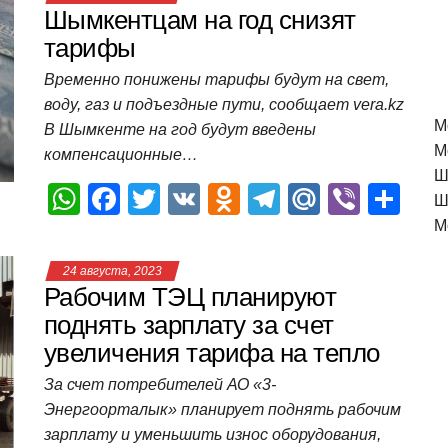
Шымкентцам на год снизят
тарифы
Временно понижены тарифы будут на свет,
воду, газ и подъездные пути, сообщает vera.kz
M
В Шымкенте на год будут введены
М
компенсационные…
Ш
W
F
T
V
O
T
M
Vi
О
Ш
h
a
wi
K
d
el
ail
b
т
М
at
c
tt
n
e
.R
er
п
24 августа, 2023
s
e
er
o
gr
u
р
Рабочим ТЭЦ планируют
A
b
kl
a
а
поднять зарплату за счет
увеличения тарифа на тепло
p
o
a
m
в
p
o
ss
и
За счет потребителей АО «3-
Энергоорталык» планирует поднять рабочим
k
ni
т
зарплату и уменьшить износ оборудования,