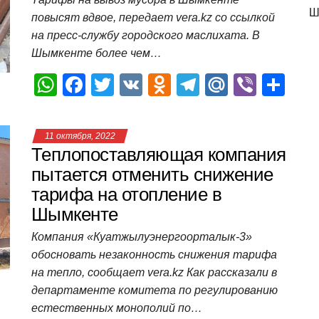
p
o
a
m
в
Ш
повысят вдвое, передает vera.kz со ссылкой
p
o
ss
и
на пресс-службу городского маслихата. В
k
ni
т
Шымкенте более чем…
ki
ь
W
F
T
V
O
T
M
Vi
О
h
a
wi
K
d
el
ail
b
т
at
c
tt
n
e
.R
er
п
11 октября, 2022
s
e
er
o
gr
u
р
Теплопоставляющая компания
A
b
kl
a
а
пытается отменить снижение
тарифа на отопление в
p
o
a
m
в
Шымкенте
p
o
ss
и
Компания «Куатжылуэнергоорталык-3»
k
ni
т
обосновать незаконность снижения тарифа
ki
ь
на тепло, сообщает vera.kz Как рассказали в
департаменте комитета по регулированию
естественных монополий по…