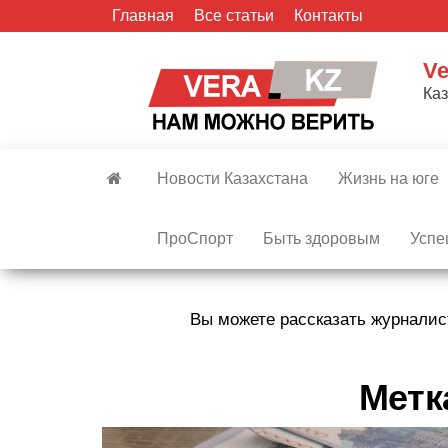
Skip
Главная
Все статьи
Контакты
to
the
Ve
content
Ка
Новости Казахстана
Жизнь на юге
ПроСпорт
Быть здоровым
Успе
Вы можете рассказать журналис
Метк