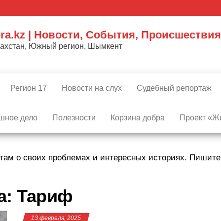
ra.kz | Новости, События, Происшествия
захстан, Южный регион, Шымкент
Регион 17
Новости на слух
Судебный репортаж
шное дело
Полезности
Корзина добра
Проект «Жи
там о своих проблемах и интересных историях. Пишит
а:
Тариф
13 февраля, 2025