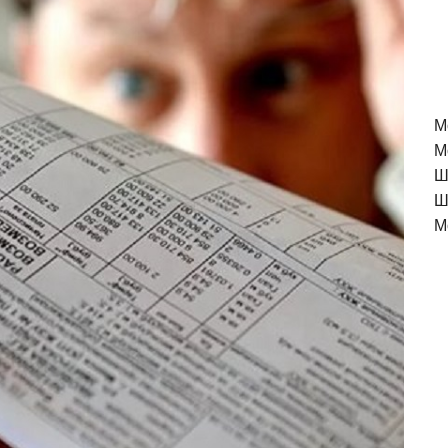
M
М
Ш
Ш
М