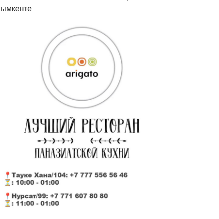
ымкенте