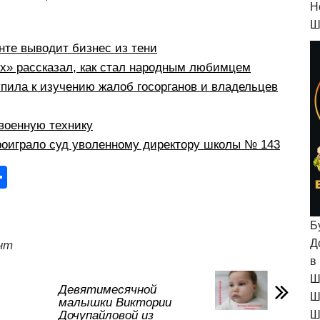
H
Ш
те выводит бизнес из тени
рх» рассказал, как стал народным любимцем
пила к изучению жалоб госорганов и владельцев
военную технику
оиграло суд уволенному директору школы № 143
О
тп
р
Б
а
Д
нт
в
в
Ш
и
Девятимесячной
Ш
малышки Виктории
ть
Дочупайловой из
Ш