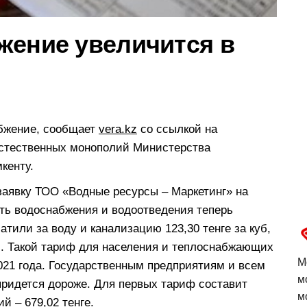
жение увеличится в
бжение, сообщает
vera.kz
со ссылкой на
естественных монополий Министерства
кенту.
аявку ТОО «Водные ресурсы – Маркетинг» на
ть водоснабжения и водоотведения теперь
тили за воду и канализацию 123,30 тенге за куб,
куб. Такой тариф для населения и теплоснабжающих
М
021 года. Государственным предприятиям и всем
м
придется дороже. Для первых тариф составит
м
ий – 679,02 тенге.