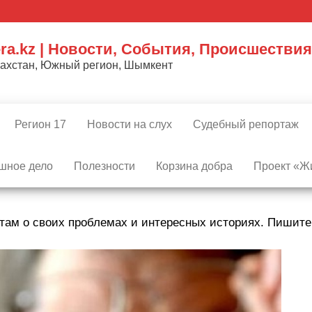
ra.kz | Новости, События, Происшествия
захстан, Южный регион, Шымкент
Регион 17
Новости на слух
Судебный репортаж
шное дело
Полезности
Корзина добра
Проект «Жи
там о своих проблемах и интересных историях. Пишит