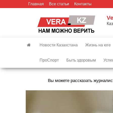
Skip
Главная
Все статьи
Контакты
to
the
Ve
content
Ка
Новости Казахстана
Жизнь на юге
ПроСпорт
Быть здоровым
Успе
Вы можете рассказать журналис