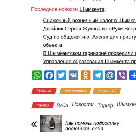
Последние новости
Шымкента
:
Сниженный розничный налог в Шымкен
Двойник Сергея Жукова из «Руки Вве
Суд по общежитию. Апелляция присту
объекта
В Шымкентском гарнизоне проверили 
Управление образования Шымкента пр
W
F
T
V
O
T
M
Vi
h
a
wi
K
d
el
ail
b
Рубрика
Все статьи
Регион 17
at
c
tt
n
e
.R
er
s
e
er
o
gr
u
Новости
Шымке
Вода
Тариф
Метки
A
b
kl
a
p
o
a
m
Как помочь подростку
полюбить себя
p
o
ss