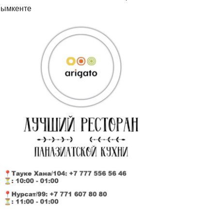
ымкенте