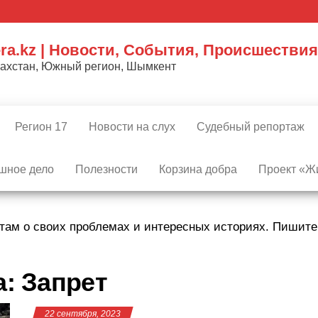
ra.kz | Новости, События, Происшествия
захстан, Южный регион, Шымкент
Регион 17
Новости на слух
Судебный репортаж
шное дело
Полезности
Корзина добра
Проект «Жи
там о своих проблемах и интересных историях. Пишит
а:
Запрет
22 сентября, 2023