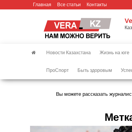
Skip
Главная
Все статьи
Контакты
to
the
Ve
content
Ка
Новости Казахстана
Жизнь на юге
ПроСпорт
Быть здоровым
Успе
Вы можете рассказать журналис
Метк