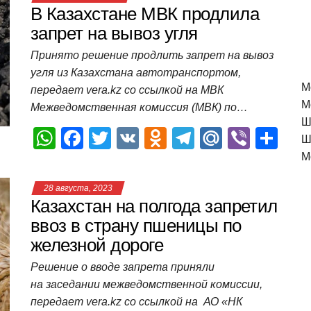
В Казахстане МВК продлила
запрет на вывоз угля
Принято решение продлить запрет на вывоз
угля из Казахстана автотранспортом,
M
передает vera.kz со ссылкой на МВК
М
Межведомственная комиссия (МВК) по…
Ш
W
F
T
V
O
T
M
Vi
О
Ш
h
a
wi
K
d
el
ail
b
т
М
at
c
tt
n
e
.R
er
п
28 августа, 2023
s
e
er
o
gr
u
р
Казахстан на полгода запретил
A
b
kl
a
а
ввоз в страну пшеницы по
железной дороге
p
o
a
m
в
p
o
ss
и
Решение о вводе запрета приняли
на заседании межведомственной комиссии,
k
ni
т
передает vera.kz со ссылкой на АО «НК