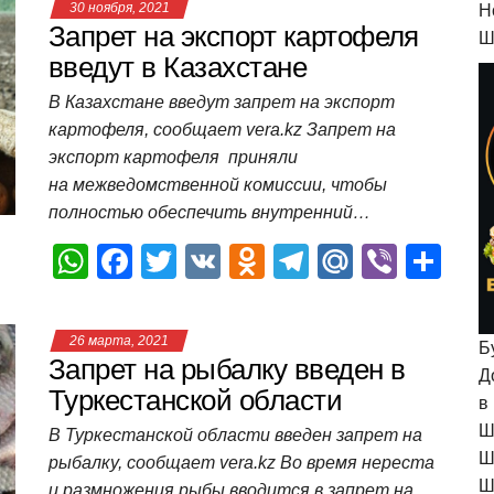
30 ноября, 2021
H
s
e
er
o
gr
u
р
Запрет на экспорт картофеля
Ш
A
b
kl
a
а
введут в Казахстане
p
o
a
m
в
В Казахстане введут запрет на экспорт
картофеля, сообщает vera.kz Запрет на
p
o
ss
и
экспорт картофеля приняли
k
ni
т
на межведомственной комиссии, чтобы
ki
ь
полностью обеспечить внутренний…
W
F
T
V
O
T
M
Vi
О
h
a
wi
K
d
el
ail
b
т
at
c
tt
n
e
.R
er
п
26 марта, 2021
Б
s
e
er
o
gr
u
р
Запрет на рыбалку введен в
Д
A
b
kl
a
а
Туркестанской области
в
p
o
a
m
в
Ш
В Туркестанской области введен запрет на
Ш
рыбалку, сообщает vera.kz Во время нереста
p
o
ss
и
Ш
и размножения рыбы вводится в запрет на