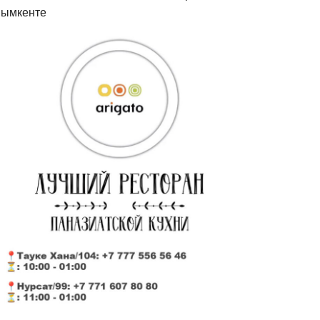
ымкенте