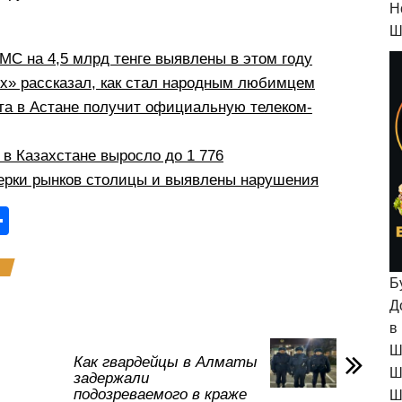
H
Ш
С на 4,5 млрд тенге выявлены в этом году
рх» рассказал, как стал народным любимцем
а в Астане получит официальную телеком-
в Казахстане выросло до 1 776
ерки рынков столицы и выявлены нарушения
О
тп
р
Б
а
Д
в
в
Ш
и
Как гвардейцы в Алматы
Ш
задержали
ть
подозреваемого в краже
Ш