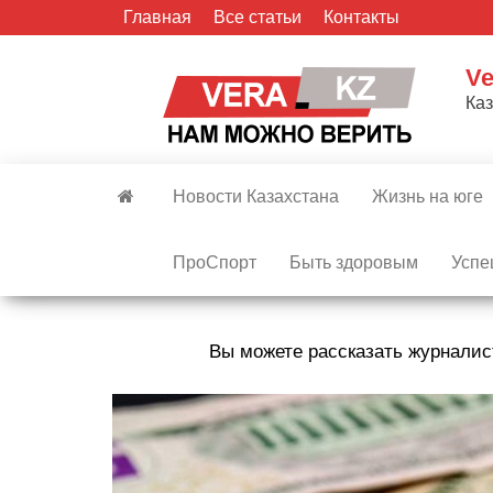
Skip
Главная
Все статьи
Контакты
to
the
Ve
content
Ка
Новости Казахстана
Жизнь на юге
ПроСпорт
Быть здоровым
Успе
Вы можете рассказать журналис