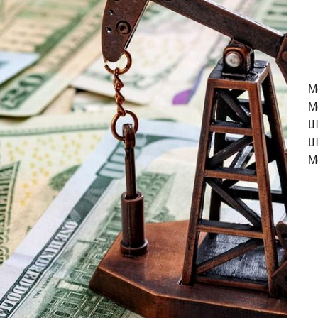
M
М
Ш
Ш
М