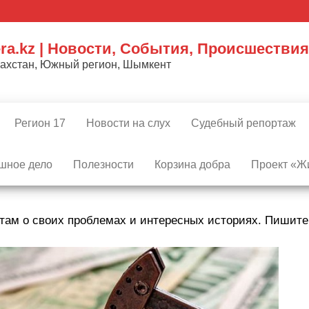
ra.kz | Новости, События, Происшествия
захстан, Южный регион, Шымкент
Регион 17
Новости на слух
Судебный репортаж
шное дело
Полезности
Корзина добра
Проект «Жи
там о своих проблемах и интересных историях. Пишит