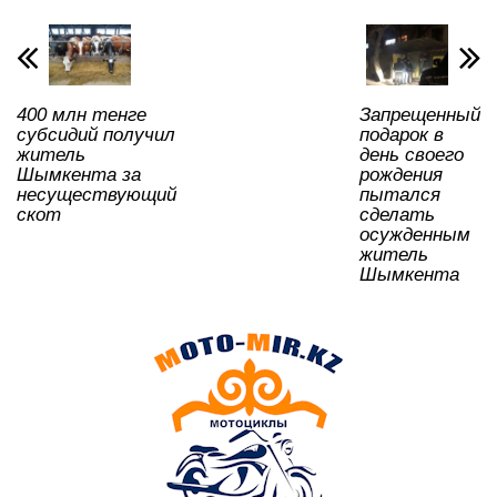
A
b
kl
a
в
p
o
a
m
и
p
o
ss
ть
400 млн тенге
Запрещенный
k
ni
субсидий получил
подарок в
ki
житель
день своего
Шымкента за
рождения
несуществующий
пытался
скот
сделать
осужденным
житель
Шымкента