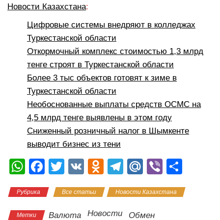
Новости Казахстана
:
Цифровые системы внедряют в колледжах
Туркестанской области
Откормочный комплекс стоимостью 1,3 млрд
тенге строят в Туркестанской области
Более 3 тыс объектов готовят к зиме в
Туркестанской области
Необоснованные выплаты средств ОСМС на
4,5 млрд тенге выявлены в этом году
Сниженный розничный налог в Шымкенте
выводит бизнес из тени
W
F
T
V
O
T
M
Vi
О
h
a
wi
K
d
el
ail
b
тп
Рубрика
Все статьи
Новости Казахстана
at
c
tt
n
e
.R
er
р
s
e
er
o
gr
u
а
Новости
Валюта
Обмен
Метки