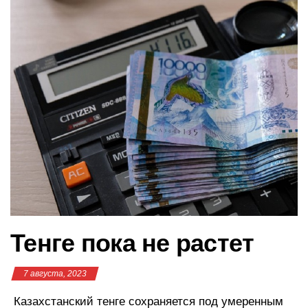
в
и
г
а
ц
и
ю
Тенге пока не растет
7 августа, 2023
Казахстанский тенге сохраняется под умеренным