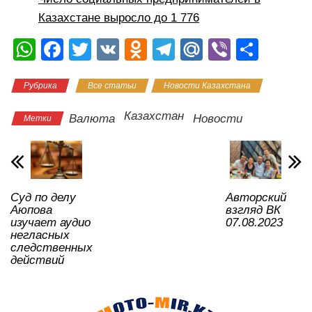
Казахстане выросло до 1 776
W
F
T
V
O
T
M
Vi
О
h
a
wi
K
d
el
ail
b
тп
Рубрика
Все статьи
Новости Казахстана
at
c
tt
n
e
.R
er
р
s
e
er
o
gr
u
а
Казахстан
Валюта
Новости
Метки
A
b
kl
a
в
p
o
a
m
и
p
o
ss
ть
Суд по делу
Авторский
k
ni
Аюпова
взгляд ВК
ki
изучает аудио
07.08.2023
негласных
следственных
действий