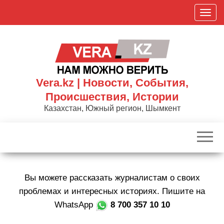
Skip
П
to
о
the
к
content
а
з
а
Vera.kz | Новости, События,
т
Происшествия, Истории
ь
Казахстан, Южный регион, Шымкент
/
С
к
р
ы
Вы можете рассказать журналистам о своих
т
ь
проблемах и интересных историях. Пишите на
н
WhatsApp
8 700 357 10 10
а