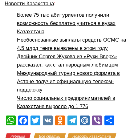
Новости Казахстана
:
Более 75 тыс абитуриентов получили
возможность бесплатно учиться в вузах
Казахстана
Необоснованные выплаты средств ОСМС на
4,5 млрд тенге выявлены в этом году
Двойник Сергея Жукова из «Руки Вверх»
рассказал, как стал народным любимцем
Международный турнир нового формата в
Астане получит официальную телеком-
поддержку
Число социальных предпринимателей в
Казахстане выросло до 1 776
W
F
T
V
O
T
M
Vi
О
h
a
wi
K
d
el
ail
b
тп
Рубрика
Все статьи
Новости Казахстана