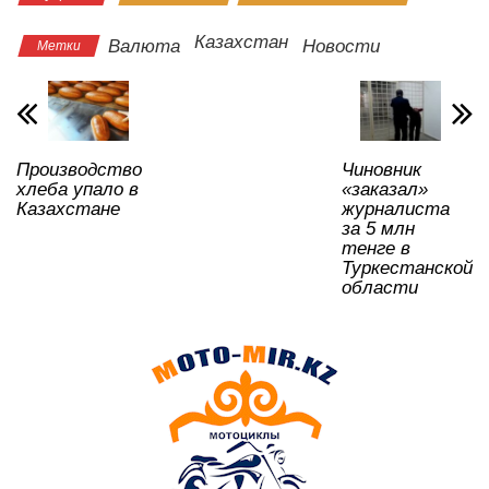
at
c
tt
n
e
.R
er
р
s
e
er
o
gr
u
а
Казахстан
Валюта
Новости
Метки
A
b
kl
a
в
p
o
a
m
и
p
o
ss
ть
Производство
Чиновник
k
ni
хлеба упало в
«заказал»
ki
Казахстане
журналиста
за 5 млн
тенге в
Туркестанской
области