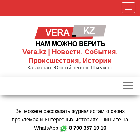
Skip
П
to
о
the
к
content
а
з
а
Vera.kz | Новости, События,
т
Происшествия, Истории
ь
Казахстан, Южный регион, Шымкент
/
С
к
р
ы
Вы можете рассказать журналистам о своих
т
ь
проблемах и интересных историях. Пишите на
н
WhatsApp
8 700 357 10 10
а