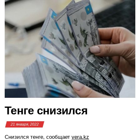
в
и
г
а
ц
и
ю
Тенге снизился
21 января, 2022
Снизился тенге, сообщает
vera.kz