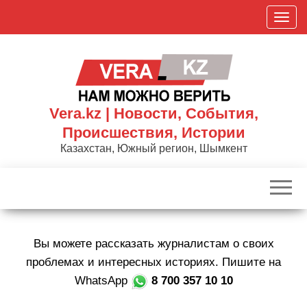
Skip
П
to
о
the
к
content
а
з
а
Vera.kz | Новости, События,
т
Происшествия, Истории
ь
Казахстан, Южный регион, Шымкент
/
С
к
р
ы
Вы можете рассказать журналистам о своих
т
ь
проблемах и интересных историях. Пишите на
н
WhatsApp
8 700 357 10 10
а