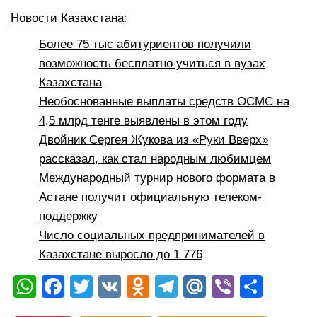
Новости Казахстана
:
Более 75 тыс абитуриентов получили
возможность бесплатно учиться в вузах
Казахстана
Необоснованные выплаты средств ОСМС на
4,5 млрд тенге выявлены в этом году
Двойник Сергея Жукова из «Руки Вверх»
рассказал, как стал народным любимцем
Международный турнир нового формата в
Астане получит официальную телеком-
поддержку
Число социальных предпринимателей в
Казахстане выросло до 1 776
W
F
T
V
O
T
M
Vi
О
h
a
wi
K
d
el
ail
b
тп