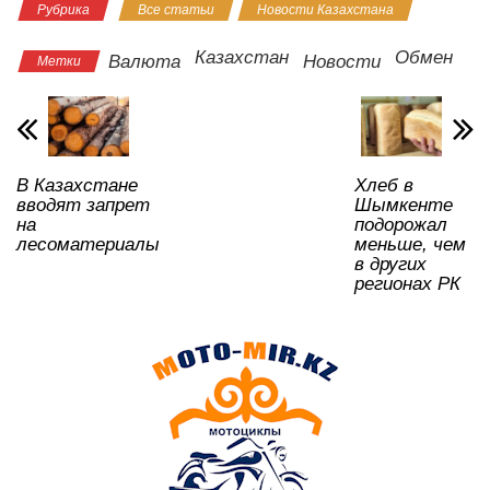
Рубрика
Все статьи
Новости Казахстана
at
c
tt
n
e
.R
er
р
s
e
er
o
gr
u
а
Казахстан
Обмен
Валюта
Новости
Метки
A
b
kl
a
в
p
o
a
m
и
p
o
ss
ть
В Казахстане
Хлеб в
k
ni
вводят запрет
Шымкенте
ki
на
подорожал
лесоматериалы
меньше, чем
в других
регионах РК