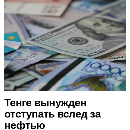
в
и
г
а
ц
и
ю
Тенге вынужден
отступать вслед за
нефтью