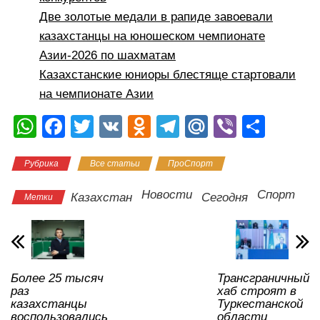
Две золотые медали в рапиде завоевали
казахстанцы на юношеском чемпионате
Азии-2026 по шахматам
Казахстанские юниоры блестяще стартовали
на чемпионате Азии
W
F
T
V
O
T
M
Vi
О
h
a
wi
K
d
el
ail
b
тп
Рубрика
Все статьи
ПроСпорт
at
c
tt
n
e
.R
er
р
s
e
er
o
gr
u
а
Новости
Спорт
Казахстан
Сегодня
Метки
A
b
kl
a
в
p
o
a
m
и
p
o
ss
ть
Более 25 тысяч
Трансграничный
k
ni
раз
хаб строят в
ki
казахстанцы
Туркестанской
воспользовались
области