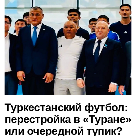
в
и
г
а
ц
и
ю
Туркестанский футбол:
перестройка в «Туране»
или очередной тупик?