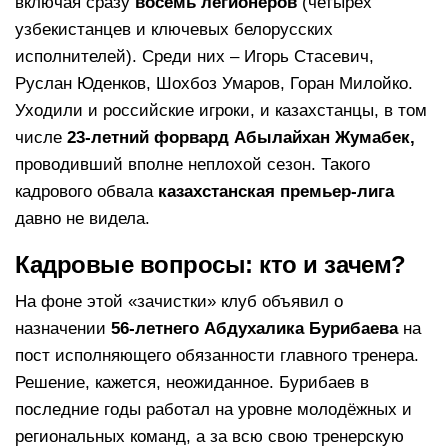
включая сразу
восемь легионеров
(четырёх
узбекистанцев и ключевых белорусских
исполнителей). Среди них – Игорь Стасевич,
Руслан Юденков, Шохбоз Умаров, Горан Милойко.
Уходили и российские игроки, и казахстанцы, в том
числе
23-летний форвард Абылайхан Жумабек
,
проводивший вполне неплохой сезон. Такого
кадрового обвала
казахстанская премьер-лига
давно не видела.
Кадровые вопросы: кто и зачем?
На фоне этой «зачистки» клуб объявил о
назначении
56-летнего Абдухалика Бурибаева
на
пост исполняющего обязанности главного тренера.
Решение, кажется, неожиданное. Бурибаев в
последние годы работал на уровне молодёжных и
региональных команд, а за всю свою тренерскую