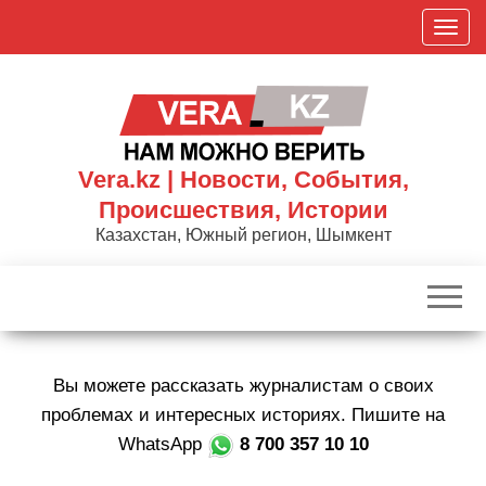
Skip
П
to
о
the
к
content
а
з
а
Vera.kz | Новости, События,
т
Происшествия, Истории
ь
Казахстан, Южный регион, Шымкент
/
С
к
р
ы
Вы можете рассказать журналистам о своих
т
ь
проблемах и интересных историях. Пишите на
н
WhatsApp
8 700 357 10 10
а