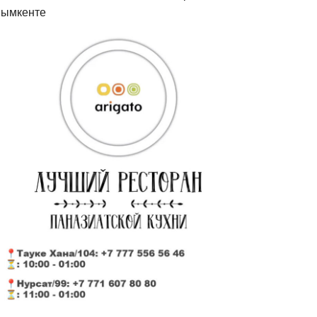
ымкенте