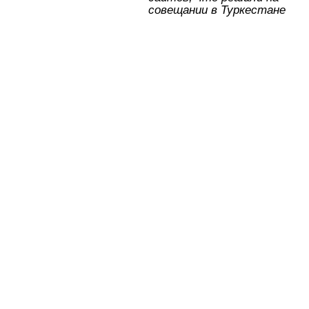
совещании в Туркестане
k
ni
ki