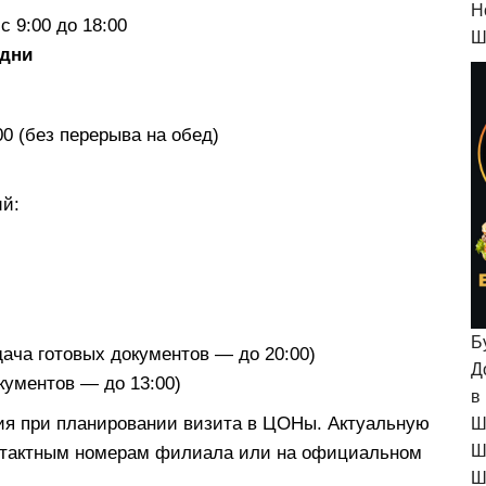
H
 9:00 до 18:00
Ш
дни
0 (без перерыва на обед)
й:
Б
ача готовых документов — до 20:00)
Д
кументов — до 13:00)
в
ия при планировании визита в ЦОНы. Актуальную
Ш
Ш
нтактным номерам филиала или на официальном
Ш