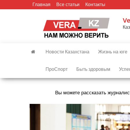
Skip
Главная
Все статьи
Контакты
to
the
Ve
content
Ка
Новости Казахстана
Жизнь на юге
ПроСпорт
Быть здоровым
Успе
Вы можете рассказать журналис