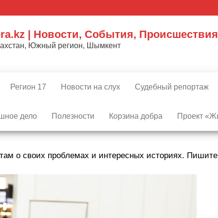
ra.kz | Новости, События, Происшествия
захстан, Южный регион, Шымкент
Регион 17
Новости на слух
Судебный репортаж
шное дело
Полезности
Корзина добра
Проект «Жи
там о своих проблемах и интересных историях. Пишит