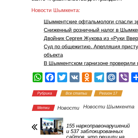
Новости Шымкента:
Шымкентские офтальмологи спасли з
Сниженный розничный налог в Шымкен
Двойник Сергея Жукова из «Руки Вве
Суд по общежитию. Апелляция присту
объекта
В Шымкентском гарнизоне проверили 
W
F
T
V
O
T
M
Vi
h
a
wi
K
d
el
ail
b
Рубрика
Все статьи
Регион 17
at
c
tt
n
e
.R
er
s
e
er
o
gr
u
Новости Шымкента
Новости
Метки
A
b
kl
a
p
o
a
m
155 наркоправонарушений
и 537 заблокированных
p
o
ss
сайтов, что решили на