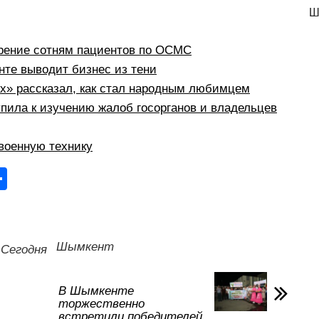
Ш
рение сотням пациентов по ОСМС
те выводит бизнес из тени
рх» рассказал, как стал народным любимцем
пила к изучению жалоб госорганов и владельцев
военную технику
О
тп
р
а
Шымкент
Сегодня
в
и
В Шымкенте
торжественно
ть
встретили победителей