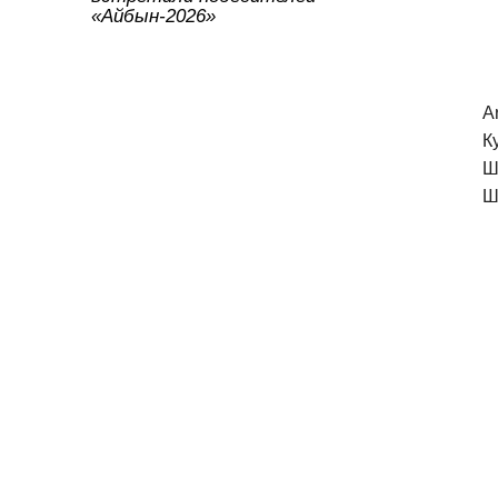
«Айбын-2026»
A
К
Ш
Ш