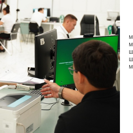
M
М
Ш
Ш
М