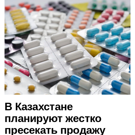
в
и
г
а
ц
и
ю
В Казахстане
планируют жестко
пресекать продажу