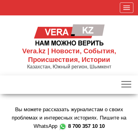
Skip
П
to
о
the
к
content
а
з
а
Vera.kz | Новости, События,
т
Происшествия, Истории
ь
Казахстан, Южный регион, Шымкент
/
С
к
р
ы
Вы можете рассказать журналистам о своих
т
ь
проблемах и интересных историях. Пишите на
н
WhatsApp
8 700 357 10 10
а