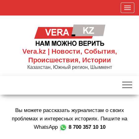
Skip
П
to
о
the
к
content
а
з
а
Vera.kz | Новости, События,
т
Происшествия, Истории
ь
Казахстан, Южный регион, Шымкент
/
С
к
р
ы
Вы можете рассказать журналистам о своих
т
ь
проблемах и интересных историях. Пишите на
н
WhatsApp
8 700 357 10 10
а