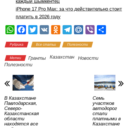
каждый шымкентец
iPhone 17 Pro Max: за что действительно стоит
платить в 2026 году
W
F
T
V
O
T
M
Vi
О
h
a
wi
K
d
el
ail
b
тп
Рубрика
Все статьи
Полезности
at
c
tt
n
e
.R
er
р
s
e
er
o
gr
u
а
Казахстан
Гранты
Новости
Метки
A
b
kl
a
в
Полезности
p
o
a
m
и
p
o
ss
ть
k
ni
В Казахстане
Семь
ki
Павлодарская,
участков
Северо-
автодорог
Казахстанская
стали
области
платными в
находятся все
Казахстане