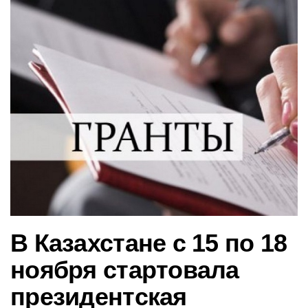
в
и
г
а
ц
и
ю
В Казахстане с 15 по 18
ноября стартовала
президентская