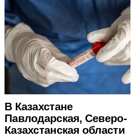
в
и
г
а
ц
и
ю
В Казахстане
Павлодарская, Северо-
Казахстанская области