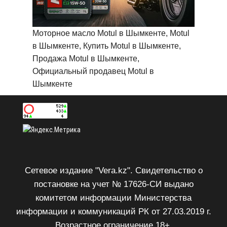
Моторное масло Motul в Шымкенте, Motul
в Шымкенте, Купить Motul в Шымкенте,
Продажа Motul в Шымкенте,
Официальный продавец Motul в
Шымкенте
Сетевое издание "Vera.kz". Свидетельство о
постановке на учет № 17626-СИ выдано
комитетом информации Министерства
информации и коммуникаций РК от 27.03.2019 г.
Возрастное ограничение 18+.