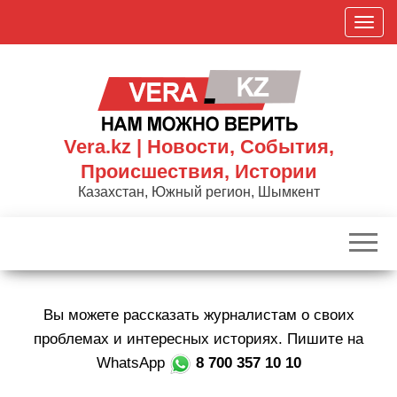
Skip
П
to
о
the
к
content
а
з
а
Vera.kz | Новости, События,
т
Происшествия, Истории
ь
Казахстан, Южный регион, Шымкент
/
С
к
р
ы
Вы можете рассказать журналистам о своих
т
ь
проблемах и интересных историях. Пишите на
н
WhatsApp
8 700 357 10 10
а