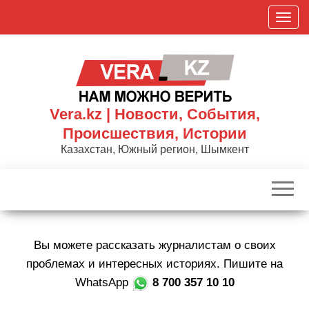
Skip
П
to
о
the
к
content
а
з
а
Vera.kz | Новости, События,
т
Происшествия, Истории
ь
Казахстан, Южный регион, Шымкент
/
С
к
р
ы
Вы можете рассказать журналистам о своих
т
ь
проблемах и интересных историях. Пишите на
н
WhatsApp
8 700 357 10 10
а