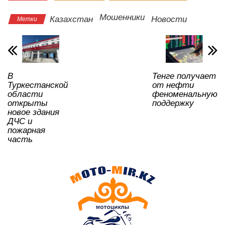
at
c
tt
n
e
.R
er
р
s
e
er
o
gr
u
а
Мошенники
Казахстан
Новости
Метки
A
b
kl
a
в
p
o
a
m
и
p
o
ss
ть
В
Тенге получает
k
ni
Туркестанской
от нефти
ki
области
феноменальную
открыты
поддержку
новое здания
ДЧС и
пожарная
часть