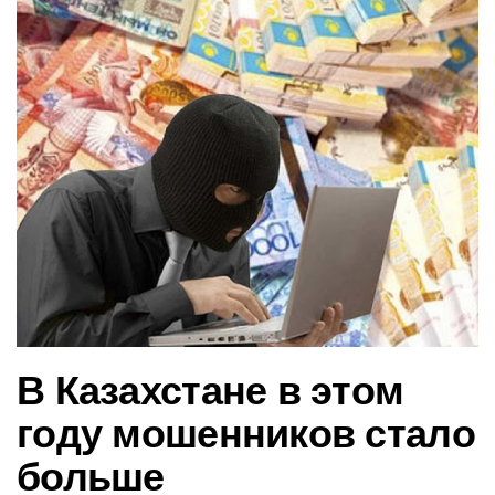
в
и
г
а
ц
и
ю
В Казахстане в этом
году мошенников стало
больше