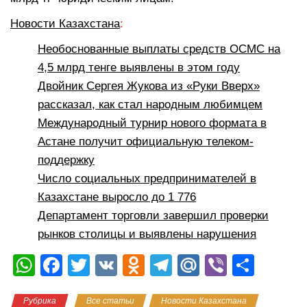
Новости Казахстана
:
Необоснованные выплаты средств ОСМС на
4,5 млрд тенге выявлены в этом году
Двойник Сергея Жукова из «Руки Вверх»
рассказал, как стал народным любимцем
Международный турнир нового формата в
Астане получит официальную телеком-
поддержку
Число социальных предпринимателей в
Казахстане выросло до 1 776
Департамент торговли завершил проверки
рынков столицы и выявлены нарушения
W
F
T
V
O
T
M
Vi
О
h
a
wi
K
d
el
ail
b
тп
Рубрика
Все статьи
Новости Казахстана