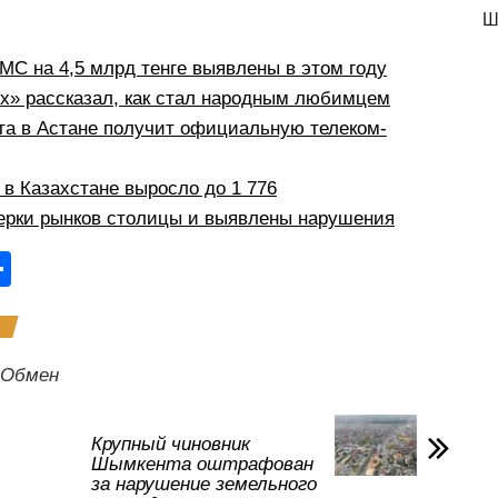
Ш
С на 4,5 млрд тенге выявлены в этом году
рх» рассказал, как стал народным любимцем
а в Астане получит официальную телеком-
в Казахстане выросло до 1 776
ерки рынков столицы и выявлены нарушения
О
тп
р
а
Обмен
в
и
Крупный чиновник
Шымкента оштрафован
ть
за нарушение земельного