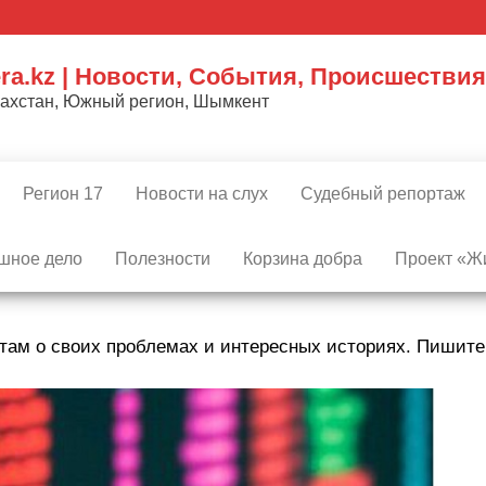
ra.kz | Новости, События, Происшествия
захстан, Южный регион, Шымкент
Регион 17
Новости на слух
Судебный репортаж
шное дело
Полезности
Корзина добра
Проект «Жи
там о своих проблемах и интересных историях. Пишит