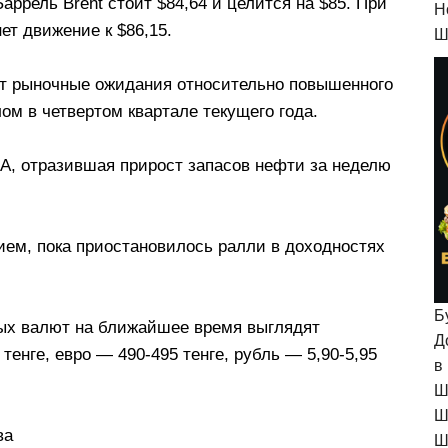
ррель Brent стоит $84,64 и целится на $85. При
H
ет движение к $86,15.
Ш
т рыночные ожидания относительно повышенного
лом в четвертом квартале текущего года.
А, отразившая прирост запасов нефти за неделю
ием, пока приостановилось ралли в доходностях
Б
ых валют на ближайшее время выглядят
Д
енге, евро — 490-495 тенге, рубль — 5,90-5,95
в
Ш
Ш
ва
Ш