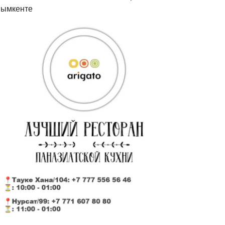
ымкенте