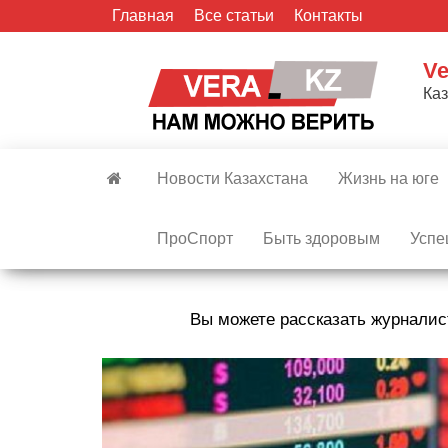
Skip
Главная
Все статьи
Контакты
to
the
Ve
content
Ка
Новости Казахстана
Жизнь на юге
ПроСпорт
Быть здоровым
Успе
Вы можете рассказать журналис