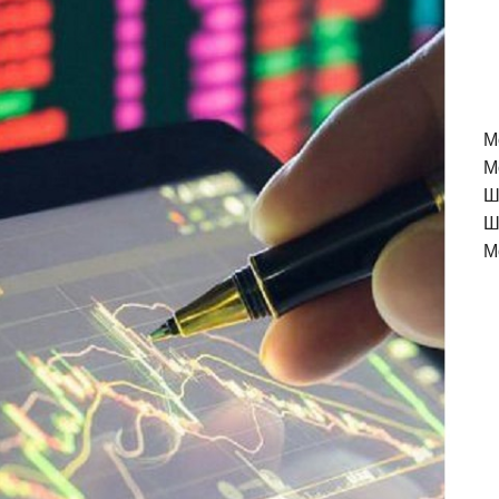
M
М
Ш
Ш
М