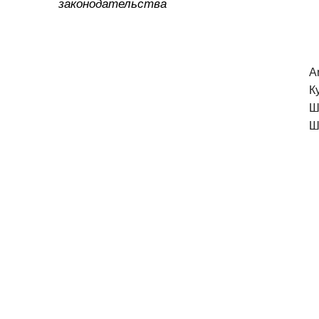
законодательства
A
К
Ш
Ш