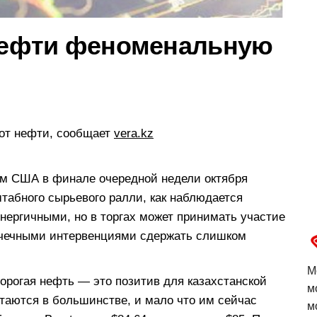
 нефти феноменальную
 от нефти, сообщает
vera.kz
ром США в финале очередной недели октября
табного сырьевого ралли, как наблюдается
нергичными, но в торгах может принимать участие
точечными интервенциями сдержать слишком
М
дорогая нефть — это позитив для казахстанской
м
таются в большинстве, и мало что им сейчас
м