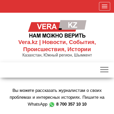
Skip
П
to
о
the
к
content
а
з
а
Vera.kz | Новости, События,
т
Происшествия, Истории
ь
Казахстан, Южный регион, Шымкент
/
С
к
р
ы
Вы можете рассказать журналистам о своих
т
ь
проблемах и интересных историях. Пишите на
н
WhatsApp
8 700 357 10 10
а