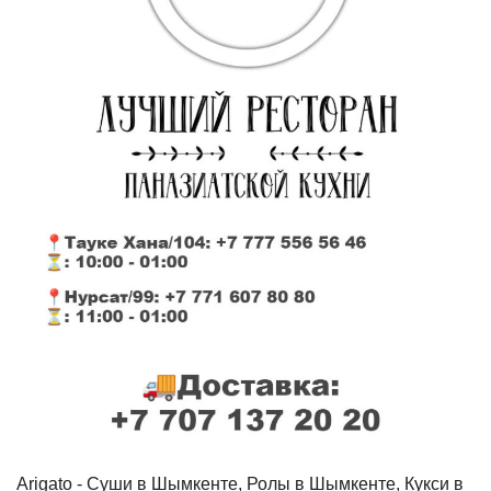
Arigato - Cуши в Шымкенте, Ролы в Шымкенте, Кукси в