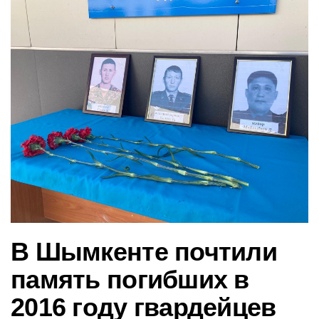
в
и
г
а
ц
и
ю
В Шымкенте почтили
память погибших в
2016 году гвардейцев