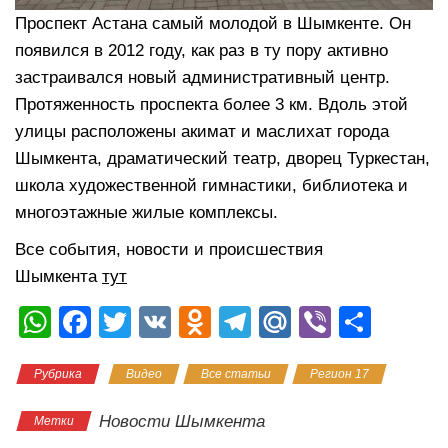
Проспект Астана самый молодой в Шымкенте. Он
появился в 2012 году, как раз в ту пору активно
застраивался новый административный центр.
Протяженность проспекта более 3 км. Вдоль этой
улицы расположены акимат и маслихат города
Шымкента, драматический театр, дворец Туркестан,
школа художественной гимнастики, библиотека и
многоэтажные жилые комплексы.
Все события, новости и происшествия
Шымкента
тут
W
F
T
V
O
T
M
Vi
О
h
a
wi
K
d
el
ail
b
тп
Рубрика
Видео
Все статьи
Регион 17
at
c
tt
n
e
.R
er
р
s
e
er
o
gr
u
а
Новости Шымкента
Метки