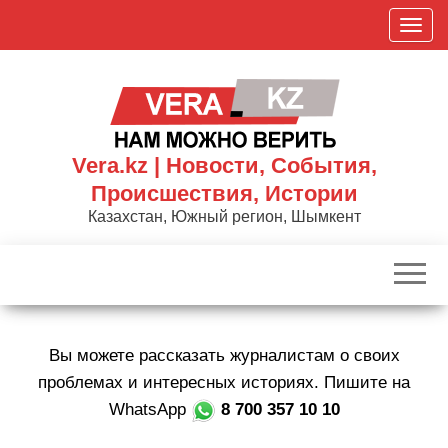
Skip
П
to
о
the
к
content
а
з
а
Vera.kz | Новости, События,
т
Происшествия, Истории
ь
Казахстан, Южный регион, Шымкент
/
С
к
р
ы
Вы можете рассказать журналистам о своих
т
ь
проблемах и интересных историях. Пишите на
н
WhatsApp
8 700 357 10 10
а