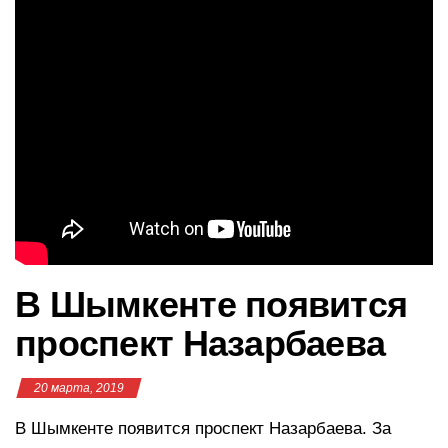
в
и
г
а
ц
и
ю
В Шымкенте появится
проспект Назарбаева
20 марта, 2019
В Шымкенте появится проспект Назарбаева. За