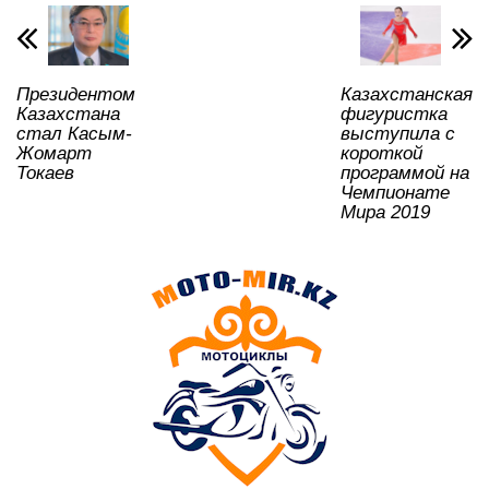
A
b
kl
a
в
p
o
a
m
и
p
o
ss
ть
Президентом
Казахстанская
k
ni
Казахстана
фигуристка
ki
стал Касым-
выступила с
Жомарт
короткой
Токаев
программой на
Чемпионате
Мира 2019