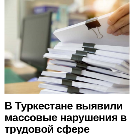
в
и
г
а
ц
и
ю
В Туркестане выявили
массовые нарушения в
трудовой сфере