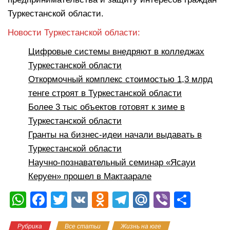
Туркестанской области.
Новости Туркестанской области:
Цифровые системы внедряют в колледжах
Туркестанской области
Откормочный комплекс стоимостью 1,3 млрд
тенге строят в Туркестанской области
Более 3 тыс объектов готовят к зиме в
Туркестанской области
Гранты на бизнес-идеи начали выдавать в
Туркестанской области
Научно-познавательный семинар «Ясауи
Керуен» прошел в Мактаарале
W
F
T
V
O
T
M
Vi
О
h
a
wi
K
d
el
ail
b
тп
Рубрика
Все статьи
Жизнь на юге