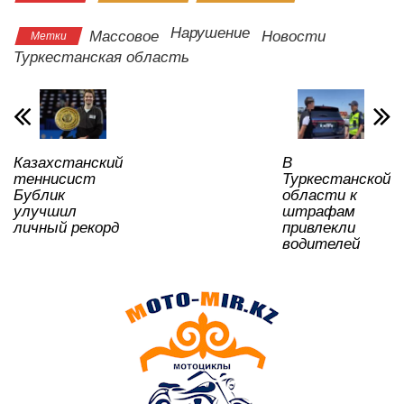
at
c
tt
n
e
.R
er
р
s
e
er
o
gr
u
а
Нарушение
Массовое
Новости
Метки
A
b
kl
a
в
Туркестанская область
p
o
a
m
и
p
o
ss
ть
k
ni
Казахстанский
В
ki
теннисист
Туркестанской
Бублик
области к
улучшил
штрафам
личный рекорд
привлекли
водителей