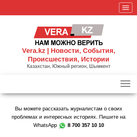
Skip
П
to
о
the
к
content
а
з
а
Vera.kz | Новости, События,
т
Происшествия, Истории
ь
Казахстан, Южный регион, Шымкент
/
С
к
р
ы
Вы можете рассказать журналистам о своих
т
ь
проблемах и интересных историях. Пишите на
н
WhatsApp
8 700 357 10 10
а