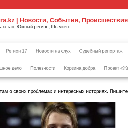
ra.kz | Новости, События, Происшествия
захстан, Южный регион, Шымкент
Регион 17
Новости на слух
Судебный репортаж
шное дело
Полезности
Корзина добра
Проект «Жи
там о своих проблемах и интересных историях. Пишит