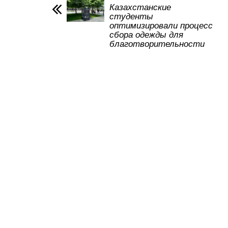
p
o
a
m
Казахстанские
студенты
p
o
ss
оптимизировали процесс
сбора одежды для
k
ni
благотворительности
ki