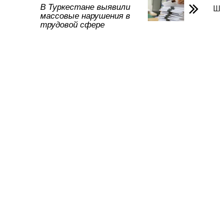
и
В Туркестане выявили
Ш
массовые нарушения в
ть
трудовой сфере