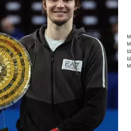
M
М
Ш
Ш
М