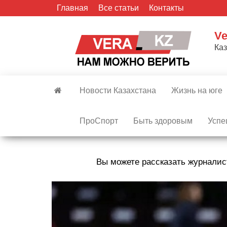
Skip
Главная
Все статьи
Контакты
to
the
Ve
content
Ка
Новости Казахстана
Жизнь на юге
ПроСпорт
Быть здоровым
Успе
Вы можете рассказать журналис