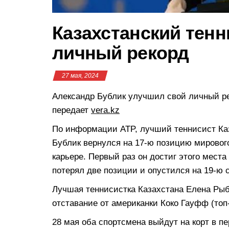
Казахстанский тен
личный рекорд
27 мая, 2024
Александр Бублик улучшил свой личный ре
передает
vera.kz
По информации ATP, лучший теннисист Ка
Бублик вернулся на 17-ю позицию мирового
карьере. Первый раз он достиг этого места
потерял две позиции и опустился на 19-ю с
Лучшая теннисистка Казахстана Елена Рыба
отставание от американки Коко Гауфф (топ-
28 мая оба спортсмена выйдут на корт в п