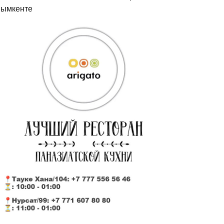
ымкенте