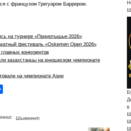
H
тся с французом Грегуаром Баррером.
Ш
ись на турнире «Прииртышье-2026»
хматный фестиваль «Oskemen Open 2026»
 главных конкурентов
али казахстанцы на юношеском чемпионате
товали на чемпионате Азии
О
Б
тп
Д
р
в
Ш
а
еннис
Шымкент
Ш
в
Ш