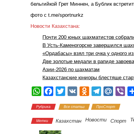
бельгийкой Грет Миннен, а Бублик встрети
фото с t.me/sportnurkz
Новости Казахстана:
Почти 200 юных шахматистов собрал
В Усть-Каменогорске завершился ша
«Ордабасы» взял три очка у одного из
Две золотые медали в рапиде завоев
Азии-2026 по шахматам
Казахстанские юниоры блестяще стар
W
F
T
V
O
T
M
Vi
h
a
wi
K
d
el
ail
b
Рубрика
Все статьи
ПроСпорт
at
c
tt
n
e
.R
er
s
e
er
o
gr
u
Новости
Т
Казахстан
Спорт
Метки
A
b
kl
a