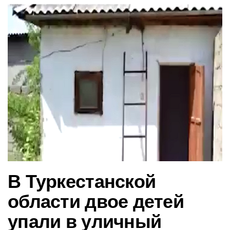
в
и
г
а
ц
и
ю
В Туркестанской
области двое детей
упали в уличный