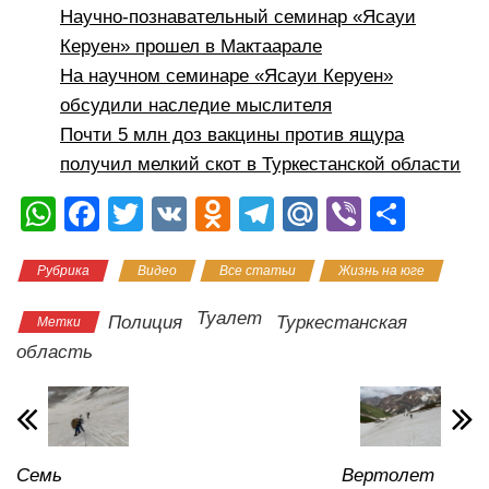
Научно-познавательный семинар «Ясауи
Керуен» прошел в Мактаарале
На научном семинаре «Ясауи Керуен»
обсудили наследие мыслителя
Почти 5 млн доз вакцины против ящура
получил мелкий скот в Туркестанской области
W
F
T
V
O
T
M
Vi
О
h
a
wi
K
d
el
ail
b
тп
Рубрика
Видео
Все статьи
Жизнь на юге
at
c
tt
n
e
.R
er
р
s
e
er
o
gr
u
а
Туалет
Полиция
Туркестанская
Метки
A
b
kl
a
в
область
p
o
a
m
и
p
o
ss
ть
k
ni
Семь
Вертолет