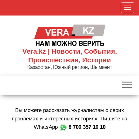
Skip
П
to
о
the
к
content
а
з
а
Vera.kz | Новости, События,
т
Происшествия, Истории
ь
Казахстан, Южный регион, Шымкент
/
С
к
р
ы
Вы можете рассказать журналистам о своих
т
ь
проблемах и интересных историях. Пишите на
н
WhatsApp
8 700 357 10 10
а