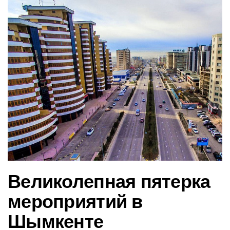
в
и
г
а
ц
и
ю
Великолепная пятерка
мероприятий в
Шымкенте