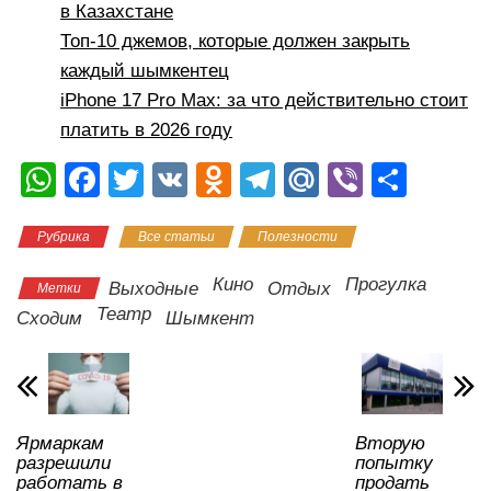
в Казахстане
Топ-10 джемов, которые должен закрыть
каждый шымкентец
iPhone 17 Pro Max: за что действительно стоит
платить в 2026 году
W
F
T
V
O
T
M
Vi
О
h
a
wi
K
d
el
ail
b
тп
Рубрика
Все статьи
Полезности
at
c
tt
n
e
.R
er
р
s
e
er
o
gr
u
а
Кино
Прогулка
Выходные
Отдых
Метки
A
b
kl
a
в
Театр
Сходим
Шымкент
p
o
a
m
и
p
o
ss
ть
k
ni
Ярмаркам
Вторую
ki
разрешили
попытку
работать в
продать