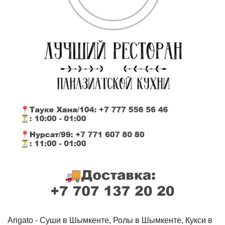
Arigato - Cуши в Шымкенте, Ролы в Шымкенте, Кукси в