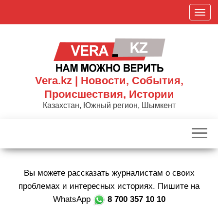
Skip
П
to
о
the
к
content
а
з
а
Vera.kz | Новости, События,
т
Происшествия, Истории
ь
Казахстан, Южный регион, Шымкент
/
С
к
р
ы
Вы можете рассказать журналистам о своих
т
ь
проблемах и интересных историях. Пишите на
н
WhatsApp
8 700 357 10 10
а