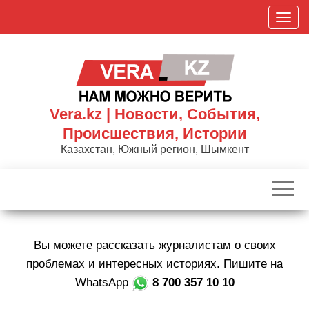
Skip
П
to
о
the
к
content
а
з
а
Vera.kz | Новости, События,
т
Происшествия, Истории
ь
Казахстан, Южный регион, Шымкент
/
С
к
р
ы
Вы можете рассказать журналистам о своих
т
ь
проблемах и интересных историях. Пишите на
н
WhatsApp
8 700 357 10 10
а