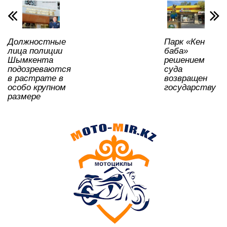
p
o
a
m
и
p
o
ss
ть
k
ni
Должностные
Парк «Кен
ki
лица полиции
баба»
Шымкента
решением
подозреваются
суда
в растрате в
возвращен
особо крупном
государству
размере