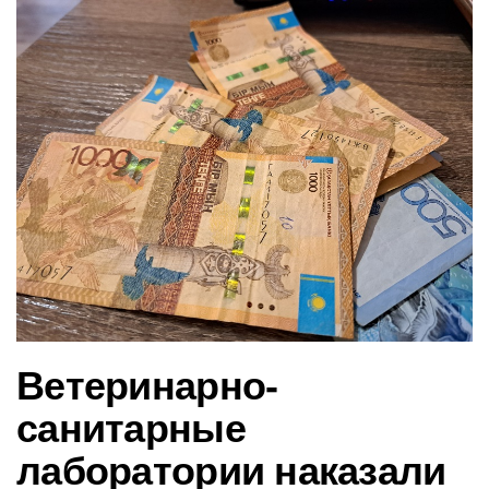
в
и
г
а
ц
и
ю
Ветеринарно-
санитарные
лаборатории наказали