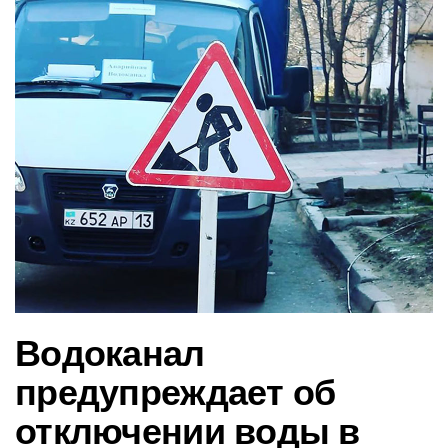
в
и
г
а
ц
и
ю
Водоканал
предупреждает об
отключении воды в