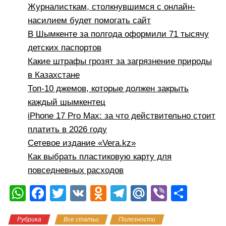
Журналисткам, столкнувшимся с онлайн-
насилием будет помогать сайт
В Шымкенте за полгода оформили 71 тысячу
детских паспортов
Какие штрафы грозят за загрязнение природы
в Казахстане
Топ-10 джемов, которые должен закрыть
каждый шымкентец
iPhone 17 Pro Max: за что действительно стоит
платить в 2026 году
Сетевое издание «Vera.kz»
Как выбрать пластиковую карту для
повседневных расходов
W
F
T
V
O
T
M
Vi
О
h
a
wi
K
d
el
ail
b
тп
Рубрика
Все статьи
Полезности
at
c
tt
n
e
.R
er
р