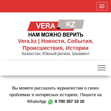
Skip
П
to
о
the
к
content
а
з
а
Vera.kz | Новости, События,
т
Происшествия, Истории
ь
Казахстан, Южный регион, Шымкент
/
С
к
р
ы
Вы можете рассказать журналистам о своих
т
ь
проблемах и интересных историях. Пишите на
н
WhatsApp
8 700 357 10 10
а