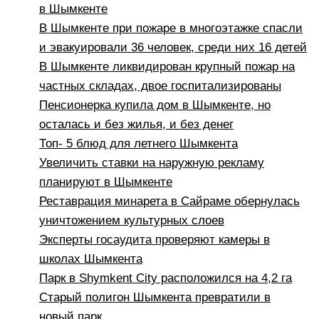
в Шымкенте
В Шымкенте при пожаре в многоэтажке спасли
и эвакуировали 36 человек, среди них 16 детей
В Шымкенте ликвидирован крупный пожар на
частных складах, двое госпитализированы
Пенсионерка купила дом в Шымкенте, но
осталась и без жилья, и без денег
Топ- 5 блюд для летнего Шымкента
Увеличить ставки на наружную рекламу
планируют в Шымкенте
Реставрация минарета в Сайраме обернулась
уничтожением культурных слоев
Эксперты госаудита проверяют камеры в
школах Шымкента
Парк в Shymkent City расположился на 4,2 га
Старый полигон Шымкента превратили в
новый парк