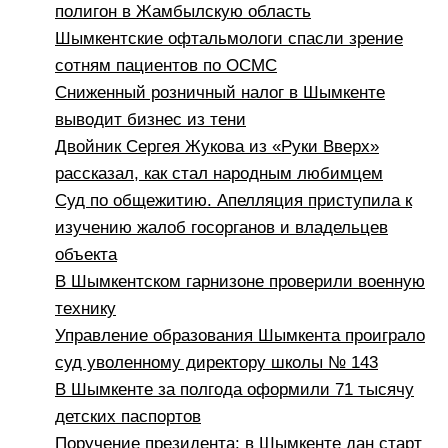
полигон в Жамбылскую область
Шымкентские офтальмологи спасли зрение
сотням пациентов по ОСМС
Сниженный розничный налог в Шымкенте
выводит бизнес из тени
Двойник Сергея Жукова из «Руки Вверх»
рассказал, как стал народным любимцем
Суд по общежитию. Апелляция приступила к
изучению жалоб госорганов и владельцев
объекта
В Шымкентском гарнизоне проверили военную
технику
Управление образования Шымкента проиграло
суд уволенному директору школы № 143
В Шымкенте за полгода оформили 71 тысячу
детских паспортов
Поручение президента: в Шымкенте дан старт