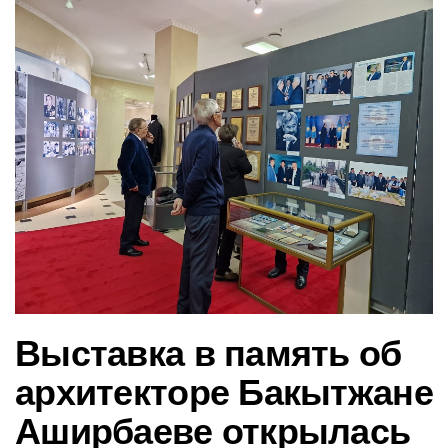
в
и
г
а
ц
и
ю
Выставка в память об
архитекторе Бакытжане
Аширбаеве открылась