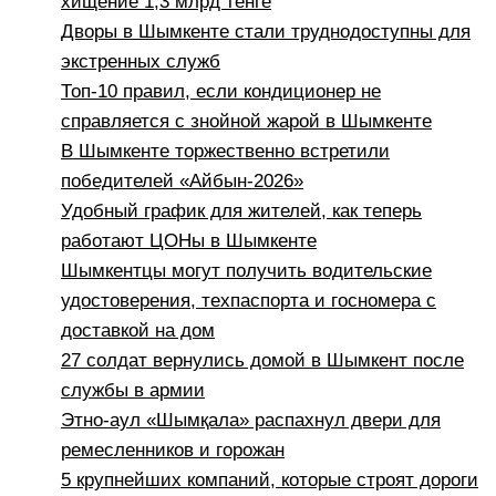
хищение 1,3 млрд тенге
Дворы в Шымкенте стали труднодоступны для
экстренных служб
Топ-10 правил, если кондиционер не
справляется с знойной жарой в Шымкенте
В Шымкенте торжественно встретили
победителей «Айбын-2026»
Удобный график для жителей, как теперь
работают ЦОНы в Шымкенте
Шымкентцы могут получить водительские
удостоверения, техпаспорта и госномера с
доставкой на дом
27 солдат вернулись домой в Шымкент после
службы в армии
Этно-аул «Шымқала» распахнул двери для
ремесленников и горожан
5 крупнейших компаний, которые строят дороги