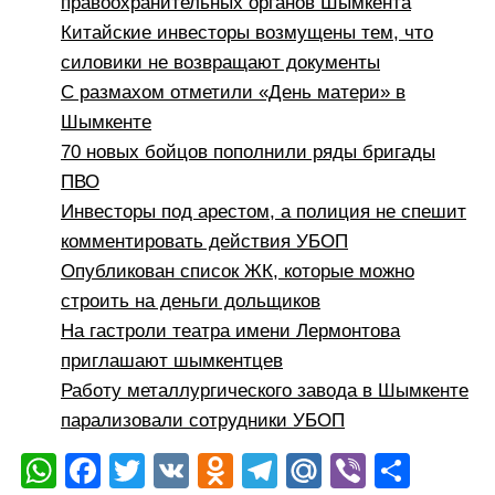
правоохранительных органов Шымкента
Китайские инвесторы возмущены тем, что
силовики не возвращают документы
С размахом отметили «День матери» в
Шымкенте
70 новых бойцов пополнили ряды бригады
ПВО
Инвесторы под арестом, а полиция не спешит
комментировать действия УБОП
Опубликован список ЖК, которые можно
строить на деньги дольщиков
На гастроли театра имени Лермонтова
приглашают шымкентцев
Работу металлургического завода в Шымкенте
парализовали сотрудники УБОП
W
F
T
V
O
T
M
Vi
О