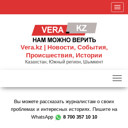
Skip
П
to
о
the
к
content
а
з
а
Vera.kz | Новости, События,
т
Происшествия, Истории
ь
Казахстан, Южный регион, Шымкент
/
С
к
р
ы
Вы можете рассказать журналистам о своих
т
ь
проблемах и интересных историях. Пишите на
н
WhatsApp
8 700 357 10 10
а