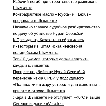
Рабочий погиб при строительстве развязки в
Шымкенте
Контрафактное масло «Toyota» и «Lexus»
продавали в Шымкенте
Назначено главное судебное разбирательство
по делу об убийстве Нурай Серикбай
К Президенту Казахстана обратились
инвесторы из Китая из-за недоверия
полицейским Шымкента
Топ-10 джемов, которые должен закрыть
каждый шымкентец
Процесс по убийству Нурай Серикбай
перенесен из-за ОРВИ у подсудимого
«Поливалки» в жару устроили для животных в
приюте и отлове Шымкента
Жара в Шымкенте не отступает, +40°C и выше
Сетевое издание «Vera.kz»