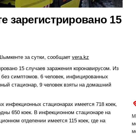
е зарегистрировано 15
 Шымкенте за сутки, сообщает
vera.kz
ировано 15 случаев заражения коронавирусом. Из
а без симптомов. 6 человек, инфицированных
ный стационар, 9 человек взяты на домашний
х инфекционных стационарах имеется 718 коек,
одны 650 коек. В инфекционном стационаре на
М
ционном отделении имеется 115 коек, где на
м
м