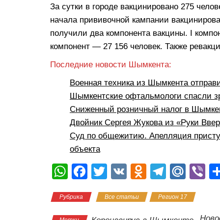
За сутки в городе вакцинировано 275 челове
начала прививочной кампании вакцинирован
получили два компонента вакцины. I компон
компонент — 27 156 человек. Также ревакц
Последние новости Шымкента:
Военная техника из Шымкента отправ
Шымкентские офтальмологи спасли з
Сниженный розничный налог в Шымкен
Двойник Сергея Жукова из «Руки Вве
Суд по общежитию. Апелляция присту
объекта
W
F
T
V
O
T
M
Vi
h
a
wi
K
d
el
ail
b
Рубрика
Все статьи
Регион 17
at
c
tt
n
e
.R
er
s
e
er
o
gr
u
Ново
Метки