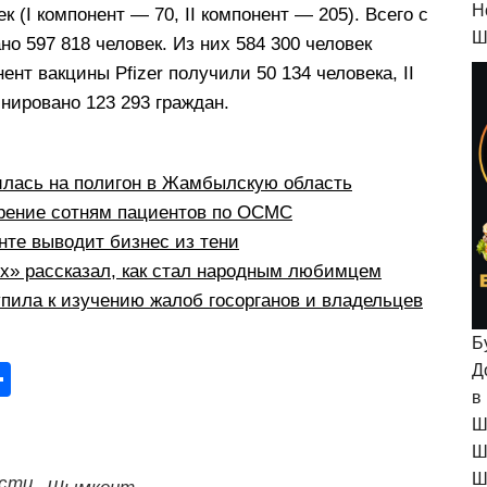
H
к (I компонент — 70, II компонент — 205). Всего с
Ш
о 597 818 человек. Из них 584 300 человек
ент вакцины Pfizer получили 50 134 человека, II
инировано 123 293 граждан.
илась на полигон в Жамбылскую область
рение сотням пациентов по ОСМС
те выводит бизнес из тени
рх» рассказал, как стал народным любимцем
пила к изучению жалоб госорганов и владельцев
Б
О
Д
в
тп
Ш
р
Ш
а
Ш
сти