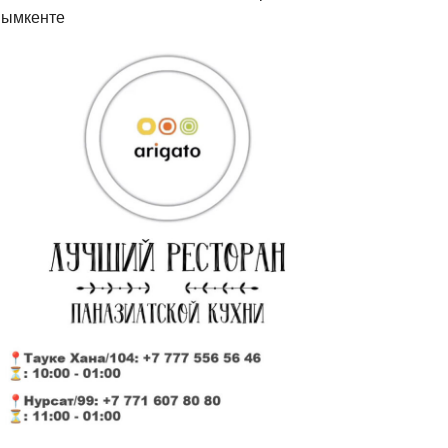
ымкенте