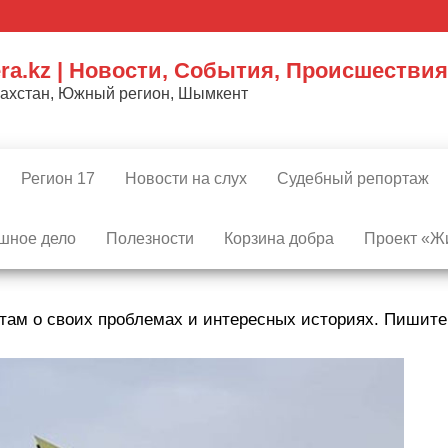
ra.kz | Новости, События, Происшествия
захстан, Южный регион, Шымкент
Регион 17
Новости на слух
Судебный репортаж
шное дело
Полезности
Корзина добра
Проект «Жи
там о своих проблемах и интересных историях. Пишит