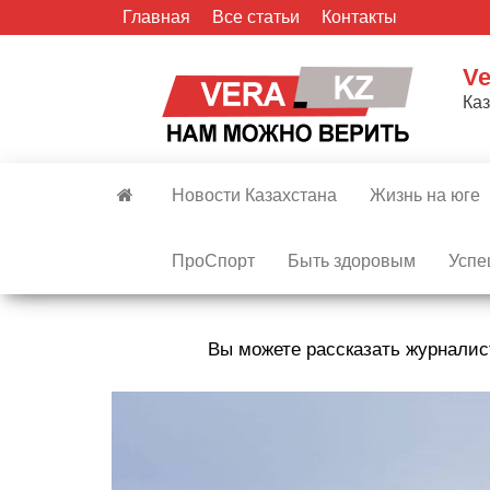
Skip
Главная
Все статьи
Контакты
to
the
Ve
content
Ка
Новости Казахстана
Жизнь на юге
ПроСпорт
Быть здоровым
Успе
Вы можете рассказать журналис