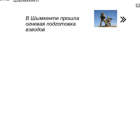
Шымкент
Ш
в
и
В Шымкенте прошла
огневая подготовка
ть
взводов