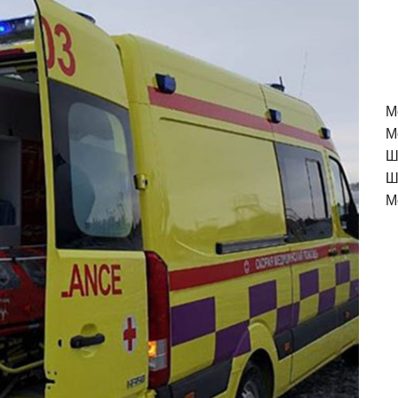
M
М
Ш
Ш
М