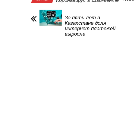
Коронавирус в Шымкенте
A
b
kl
a
p
o
a
m
За пять лет в
Казахстане доля
p
o
ss
интернет платежей
выросла
k
ni
ki