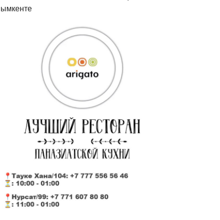
ымкенте