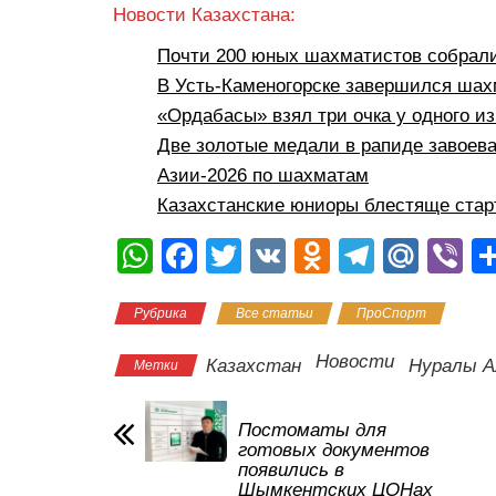
Новости Казахстана:
Почти 200 юных шахматистов собрал
В Усть-Каменогорске завершился ша
«Ордабасы» взял три очка у одного из
Две золотые медали в рапиде завоев
Азии-2026 по шахматам
Казахстанские юниоры блестяще стар
W
F
T
V
O
T
M
Vi
h
a
wi
K
d
el
ail
b
Рубрика
Все статьи
ПроСпорт
at
c
tt
n
e
.R
er
s
e
er
o
gr
u
Новости
Казахстан
Нуралы А
Метки
A
b
kl
a
p
o
a
m
Постоматы для
готовых документов
p
o
ss
появились в
Шымкентских ЦОНах