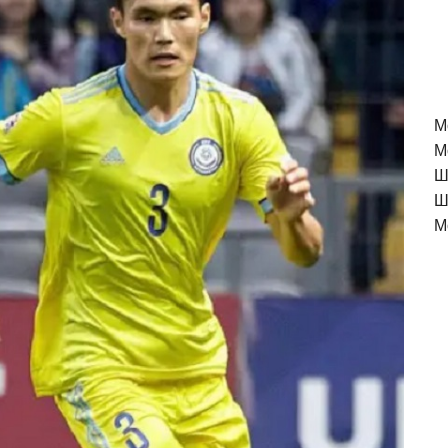
M
М
Ш
Ш
М