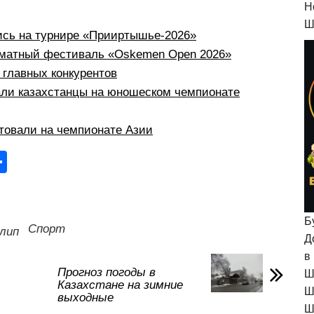
H
Ш
ись на турнире «Прииртышье-2026»
хматный фестиваль «Oskemen Open 2026»
 главных конкурентов
али казахстанцы на юношеском чемпионате
товали на чемпионате Азии
О
тп
р
Б
а
Спорт
лип
Д
в
в
и
Прогноз погоды в
Ш
Казахстане на зимние
ть
Ш
выходные
Ш