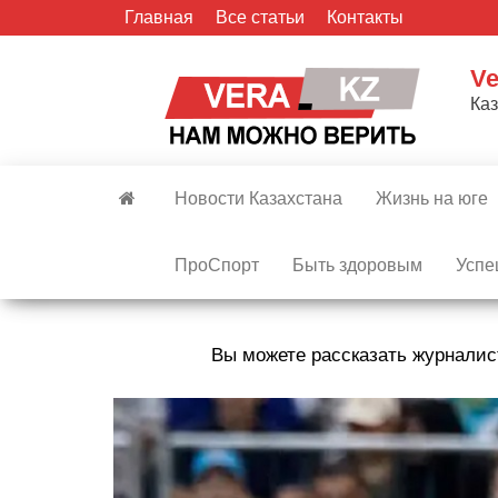
Skip
Главная
Все статьи
Контакты
to
the
Ve
content
Ка
Новости Казахстана
Жизнь на юге
ПроСпорт
Быть здоровым
Успе
Вы можете рассказать журналис