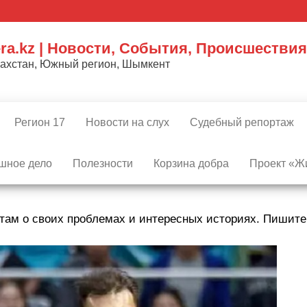
ra.kz | Новости, События, Происшествия
захстан, Южный регион, Шымкент
Регион 17
Новости на слух
Судебный репортаж
шное дело
Полезности
Корзина добра
Проект «Жи
там о своих проблемах и интересных историях. Пишит