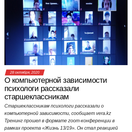
s
e
er
o
gr
u
р
A
b
kl
a
а
p
o
a
m
в
p
o
ss
и
k
ni
т
ki
ь
28 октября, 2020
О компьютерной зависимости
психологи рассказали
старшеклассникам
Старшеклассникам психологи рассказали о
компьютерной зависимости, сообщает vera.kz
Тренинг прошел в формате zoom-конференции в
рамках проекта «Жизнь 13/19». Он стал реакцией