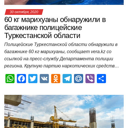
30 октября, 2020
60 кг марихуаны обнаружили в
багажнике полицейские
Туркестанской области
Полицейские Туркестанской области обнаружили в
багажнике 60 кг марихуаны, сообщает vera.kz со
ссылкой на пресс-службу Департамента полиции
региона. Крупную партию наркотических средств…
W
F
T
V
O
T
M
Vi
О
h
a
wi
K
d
el
ail
b
т
at
c
tt
n
e
.R
er
п
s
e
er
o
gr
u
р
A
b
kl
a
а
p
o
a
m
в