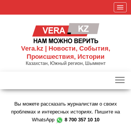
Skip
П
to
о
the
к
content
а
з
а
Vera.kz | Новости, События,
т
Происшествия, Истории
ь
Казахстан, Южный регион, Шымкент
/
С
к
р
ы
Вы можете рассказать журналистам о своих
т
ь
проблемах и интересных историях. Пишите на
н
WhatsApp
8 700 357 10 10
а