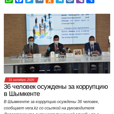
h
a
wi
K
d
el
ail
b
т
at
c
tt
n
e
.R
er
п
s
e
er
o
gr
u
р
A
b
kl
a
а
p
o
a
m
в
p
o
ss
и
k
ni
т
ki
ь
31 октября, 2020
36 человек осуждены за коррупцию
в Шымкенте
В Шымкенте за коррупцию осуждены 36 человек,
сообщает vera.kz со ссылкой на руководителя