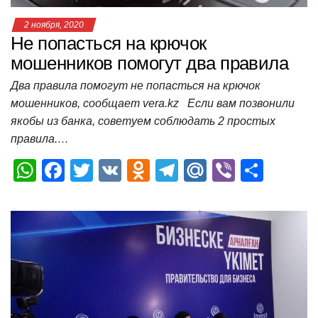
2 ноября, 2020
Не попасться на крючок
мошенников помогут два правила
Два правила помогут не попасться на крючок
мошенников, сообщает vera.kz Если вам позвонили
якобы из банка, советуем соблюдать 2 простых
правила.…
W
F
T
V
O
T
M
Vi
О
h
a
wi
K
d
el
ail
b
т
at
c
tt
n
e
.R
er
п
s
e
er
o
gr
u
р
A
b
kl
a
а
p
o
a
m
в
p
o
ss
и