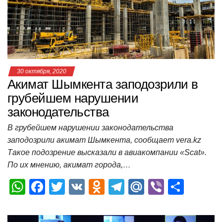
p
o
ss
и
k
ni
т
ki
ь
30 октября, 2020
Акимат Шымкента заподозрили в
грубейшем нарушении
законодательства
В грубейшем нарушении законодательства
заподозрили акимат Шымкента, сообщает vera.kz
Такое подозрение высказали в авиакомпании «Scat».
По их мнению, акимат города,…
W
F
T
V
O
T
M
Vi
О
h
a
wi
K
d
el
ail
b
т
at
c
tt
n
e
.R
er
п