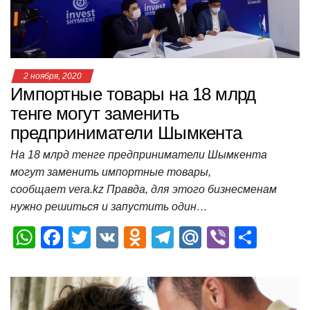
k
ni
т
ki
ь
2 ноября, 2020
Импортные товары на 18 млрд
тенге могут заменить
предприниматели Шымкента
На 18 млрд тенге предприниматели Шымкента
могут заменить импортные товары,
сообщает vera.kz Правда, для этого бизнесменам
нужно решиться и запустить один…
W
F
T
V
O
T
M
Vi
О
h
a
wi
K
d
el
ail
b
т
at
c
tt
n
e
.R
er
п
s
e
er
o
gr
u
р