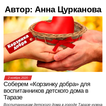
в
Автор:
Анна Цурканова
и
г
а
ц
и
ю
2 ноября, 2020
Соберем «Корзинку добра» для
воспитанников детского дома в
Таразе
Воспитанникам детского дома в городе Таразе нужна