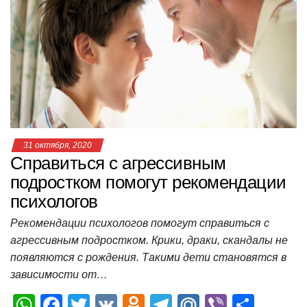
A
b
kl
a
а
p
o
a
m
в
p
o
ss
и
k
ni
т
ki
ь
31 октября, 2020
Справиться с агрессивным
подростком помогут рекомендации
психологов
Рекомендации психологов помогут справиться с
агрессивным подростком. Крики, драки, скандалы не
появляются с рождения. Такими дети становятся в
зависимости от…
W
F
T
V
O
T
M
Vi
О