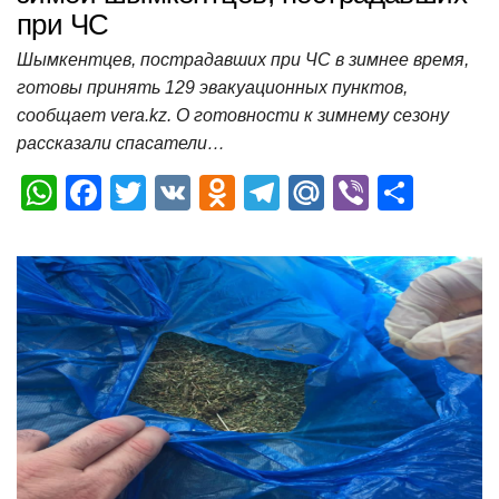
при ЧС
Шымкентцев, пострадавших при ЧС в зимнее время,
готовы принять 129 эвакуационных пунктов,
сообщает vera.kz. О готовности к зимнему сезону
рассказали спасатели…
W
F
T
V
O
T
M
Vi
О
h
a
wi
K
d
el
ail
b
т
at
c
tt
n
e
.R
er
п
s
e
er
o
gr
u
р
A
b
kl
a
а
p
o
a
m
в
p
o
ss
и
k
ni
т
ki
ь