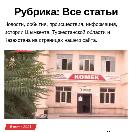
в
Рубрика:
Все статьи
и
г
а
Новости, события, происшествия, информация,
ц
истории Шымкента, Туркестанской области и
и
Казахстана на страницах нашего сайта.
ю
9 июля, 2021