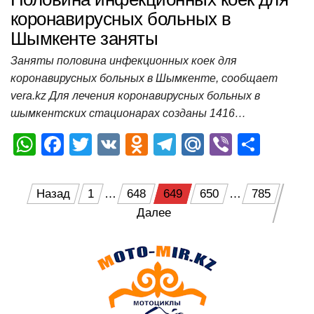
коронавирусных больных в
Шымкенте заняты
Заняты половина инфекционных коек для
коронавирусных больных в Шымкенте, сообщает
vera.kz Для лечения коронавирусных больных в
шымкентских стационарах созданы 1416…
W
F
T
V
O
T
M
Vi
О
h
a
wi
K
d
el
ail
b
т
at
c
tt
n
e
.R
er
п
Пагинация
Назад
1
…
648
649
650
…
785
s
e
er
o
gr
u
р
Далее
записей
A
b
kl
a
а
p
o
a
m
в
p
o
ss
и
k
ni
т