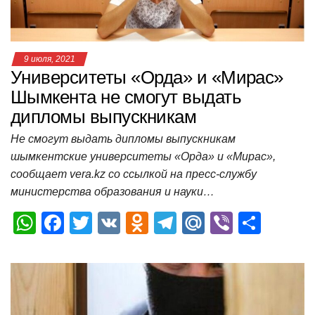
ki
ь
9 июля, 2021
Университеты «Орда» и «Мирас»
Шымкента не смогут выдать
дипломы выпускникам
Не смогут выдать дипломы выпускникам
шымкентские университеты «Орда» и «Мирас»,
сообщает vera.kz со ссылкой на пресс-службу
министерства образования и науки…
W
F
T
V
O
T
M
Vi
О
h
a
wi
K
d
el
ail
b
т
at
c
tt
n
e
.R
er
п
s
e
er
o
gr
u
р
A
b
kl
a
а