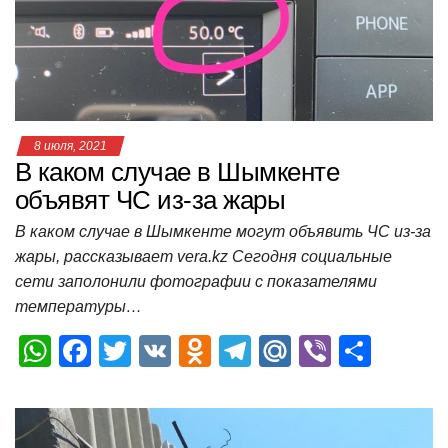
p
o
ss
и
k
ni
т
ki
ь
8 июля, 2021
В каком случае в Шымкенте
объявят ЧС из-за жары
В каком случае в Шымкенте могут объявить ЧС из-за
жары, рассказывает vera.kz Сегодня социальные
сети заполонили фотографии с показателями
температуры…
W
F
T
V
O
T
M
Vi
О
h
a
wi
K
d
el
ail
b
т
at
c
tt
n
e
.R
er
п
s
e
er
o
gr
u
р