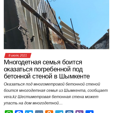
A
b
kl
a
а
p
o
a
m
в
p
o
ss
и
k
ni
т
ki
ь
8 июля, 2021
Многодетная семья боится
оказаться погребенной под
бетонной стеной в Шымкенте
Оказаться под многометровой бетонной стеной
боится многодетная семья из Шымкента, сообщает
vera.kz Шестиметровая бетонная стена может
упасть на дом многодетной…