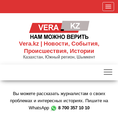
Skip
П
to
о
the
к
content
а
з
а
Vera.kz | Новости, События,
т
Происшествия, Истории
ь
Казахстан, Южный регион, Шымкент
/
С
к
р
ы
Вы можете рассказать журналистам о своих
т
ь
проблемах и интересных историях. Пишите на
н
WhatsApp
8 700 357 10 10
а