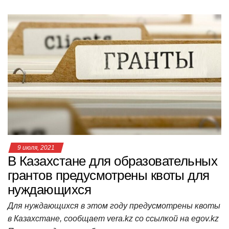
h
a
wi
K
d
el
ail
b
т
at
c
tt
n
e
.R
er
п
s
e
er
o
gr
u
р
A
b
kl
a
а
p
o
a
m
в
p
o
ss
и
k
ni
т
ki
ь
9 июля, 2021
В Казахстане для образовательных
грантов предусмотрены квоты для
нуждающихся
Для нуждающихся в этом году предусмотрены квоты
в Казахстане, сообщает vera.kz со ссылкой на еgov.kz