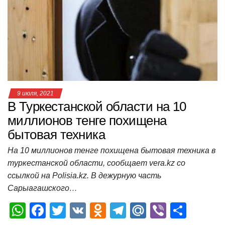
p
o
a
m
в
p
o
ss
и
k
ni
т
ki
ь
9 июля, 2021
В Туркестанской области на 10
миллионов тенге похищена
бытовая техника
На 10 миллионов тенге похищена бытовая техника в
туркестанской области, сообщает vera.kz со
ссылкой на Polisia.kz. В дежурную часть
Сарыагашского…
W
F
T
V
O
T
M
Vi
О