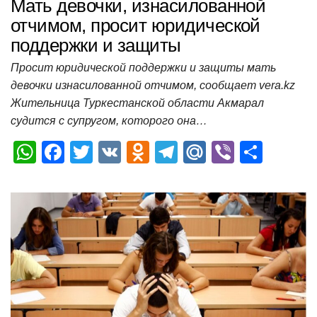
Мать девочки, изнасилованной
отчимом, просит юридической
поддержки и защиты
Просит юридической поддержки и защиты мать
девочки изнасилованной отчимом, сообщает vera.kz
Жительница Туркестанской области Акмарал
судится с супругом, которого она…
W
F
T
V
O
T
M
Vi
О
h
a
wi
K
d
el
ail
b
т
at
c
tt
n
e
.R
er
п
s
e
er
o
gr
u
р
A
b
kl
a
а
p
o
a
m
в
p
o
ss
и
k
ni
т