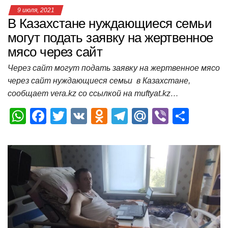
9 июля, 2021
В Казахстане нуждающиеся семьи
могут подать заявку на жертвенное
мясо через сайт
Через сайт могут подать заявку на жертвенное мясо
через сайт нуждающиеся семьи в Казахстане,
сообщает vera.kz со ссылкой на muftyat.kz…
W
F
T
V
O
T
M
Vi
О
h
a
wi
K
d
el
ail
b
т
at
c
tt
n
e
.R
er
п
s
e
er
o
gr
u
р
A
b
kl
a
а
p
o
a
m
в
p
o
ss
и