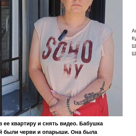
A
К
Ш
Ш
в ее квартиру и снять видео. Бабушка
й были черви и опарыши. Она была