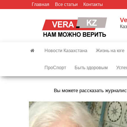
Skip
Главная
Все статьи
Контакты
to
the
Ve
content
Ка
Новости Казахстана
Жизнь на юге
ПроСпорт
Быть здоровым
Успе
Вы можете рассказать журналис