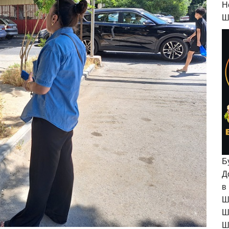
H
Ш
Б
Д
в
Ш
Ш
Ш