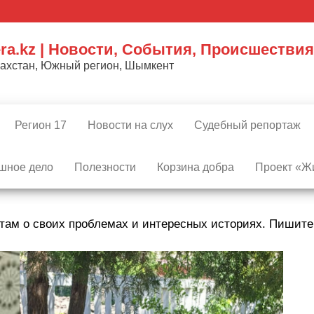
ra.kz | Новости, События, Происшествия
захстан, Южный регион, Шымкент
Регион 17
Новости на слух
Судебный репортаж
шное дело
Полезности
Корзина добра
Проект «Жи
там о своих проблемах и интересных историях. Пишит