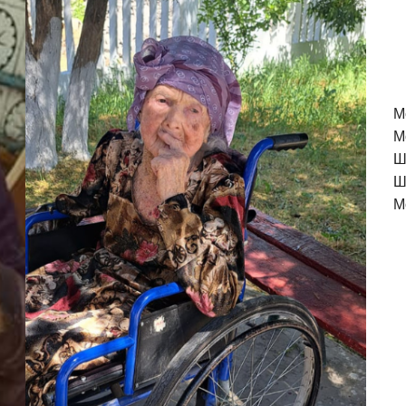
M
М
Ш
Ш
М