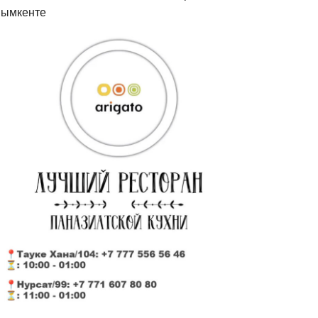
ымкенте