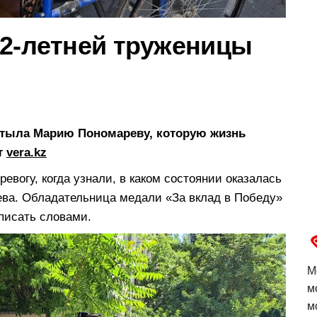
92-летней труженицы
 тыла Марию Пономареву, которую жизнь
т
vera.kz
вогу, когда узнали, в каком состоянии оказалась
ва. Обладательница медали «За вклад в Победу»
описать словами.
М
м
м