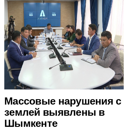
в
и
г
а
ц
и
ю
Массовые нарушения с
землей выявлены в
Шымкенте