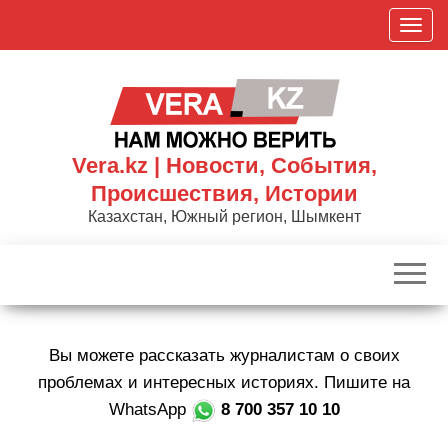
Skip
П
to
о
the
к
content
а
з
а
Vera.kz | Новости, События,
т
Происшествия, Истории
ь
Казахстан, Южный регион, Шымкент
/
С
к
р
ы
Вы можете рассказать журналистам о своих
т
ь
проблемах и интересных историях. Пишите на
н
WhatsApp
8 700 357 10 10
а