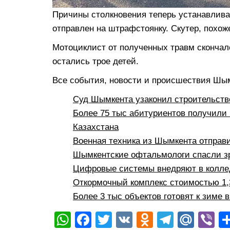
Причины столкновения теперь устанавлив
отправлен на штрафстоянку. Скутер, похож
Мотоциклист от полученных травм скончался
остались трое детей.
Все события, новости и происшествия Шы
Суд Шымкента узаконил строительств
Более 75 тыс абитуриентов получили 
Казахстана
Военная техника из Шымкента отправ
Шымкентские офтальмологи спасли з
Цифровые системы внедряют в коллед
Откормочный комплекс стоимостью 1,3
Более 3 тыс объектов готовят к зиме 
W
F
T
V
O
T
M
Vi