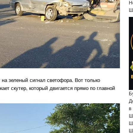
H
Ш
 на зеленый сигнал светофора. Вот только
ает скутер, который двигается прямо по главной
Б
Д
в
Ш
Ш
Ш