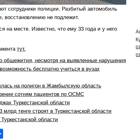
ают сотрудники полиции. Разбитый автомобиль
е, восстановлению не подлежит.
 на месте. Известно, что ему 33 года и у него
A
К
Ш
мкента
тут.
Ш
о общежития, несмотря на выявленные нарушения
возможность бесплатно учиться в вузах
илась на полигон в Жамбылскую область
рение сотням пациентов по ОСМС
жах Туркестанской области
 млрд тенге строят в Туркестанской области
в Туркестанской области
О