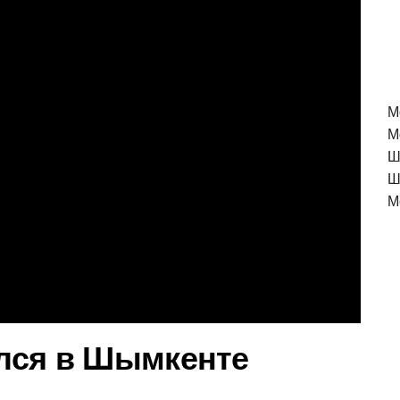
M
М
Ш
Ш
М
лся в Шымкенте