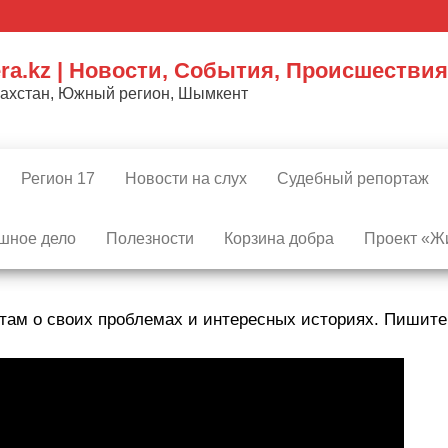
ra.kz | Новости, События, Происшествия
захстан, Южный регион, Шымкент
Регион 17
Новости на слух
Судебный репортаж
шное дело
Полезности
Корзина добра
Проект «Жи
там о своих проблемах и интересных историях. Пишит