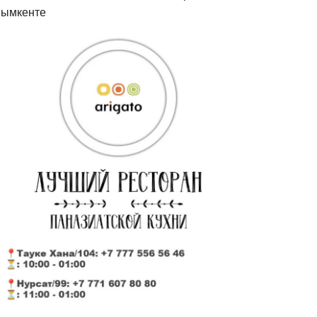
ымкенте