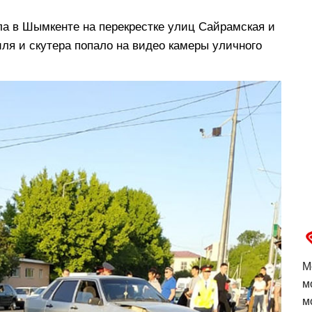
а в Шымкенте на перекрестке улиц Сайрамская и
ля и скутера попало на видео камеры уличного
М
м
м