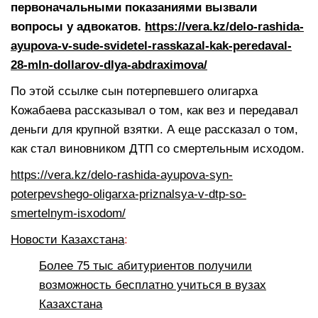
первоначальными показаниями вызвали
вопросы у адвокатов.
https://vera.kz/delo-rashida-
ayupova-v-sude-svidetel-rasskazal-kak-peredaval-
28-mln-dollarov-dlya-abdraximova/
По этой ссылке сын потерпевшего олигарха
Кожабаева рассказывал о том, как вез и передавал
деньги для крупной взятки. А еще рассказал о том,
как стал виновником ДТП со смертельным исходом.
https://vera.kz/delo-rashida-ayupova-syn-
poterpevshego-oligarxa-priznalsya-v-dtp-so-
smertelnym-isxodom/
Новости Казахстана
:
Более 75 тыс абитуриентов получили
возможность бесплатно учиться в вузах
Казахстана