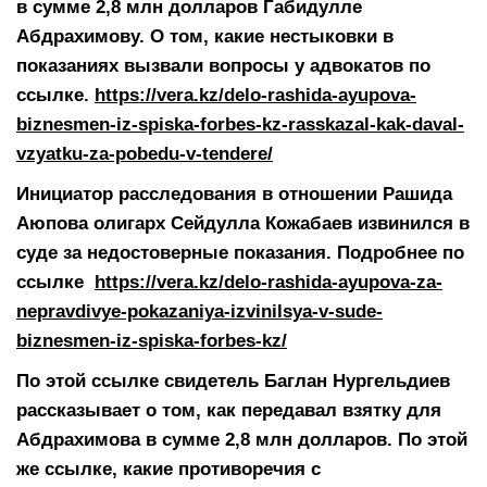
в сумме 2,8 млн долларов Габидулле
Абдрахимову. О том, какие нестыковки в
показаниях вызвали вопросы у адвокатов по
ссылке.
https://vera.kz/delo-rashida-ayupova-
biznesmen-iz-spiska-forbes-kz-rasskazal-kak-daval-
vzyatku-za-pobedu-v-tendere/
Инициатор расследования в отношении Рашида
Аюпова олигарх Сейдулла Кожабаев извинился в
суде за недостоверные показания. Подробнее по
ссылке
https://vera.kz/delo-rashida-ayupova-za-
nepravdivye-pokazaniya-izvinilsya-v-sude-
biznesmen-iz-spiska-forbes-kz/
По этой ссылке свидетель Баглан Нургельдиев
рассказывает о том, как передавал взятку для
Абдрахимова в сумме 2,8 млн долларов. По этой
же ссылке, какие противоречия с