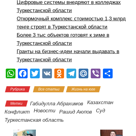
Цифровые системы внедряют в колледжах
Туркестанской области
Откормочный комплекс стоимостью 1,3 млрд
тенге строят в Туркестанской области
Более 3 тыс объектов готовят к зиме в
Туркестанской области
Гранты на бизнес-идеи начали выдавать в
Туркестанской области
W
F
T
V
O
T
M
Vi
О
h
a
wi
K
d
el
ail
b
тп
Рубрика
Все статьи
Жизнь на юге
at
c
tt
n
e
.R
er
р
s
e
er
o
gr
u
а
Казахстан
Габидулла Абрахимов
Метки
A
b
kl
a
в
Новости
Суд
Конфликт
Рашид Аюпов
p
o
a
m
и
Туркестанская область
p
o
ss
ть