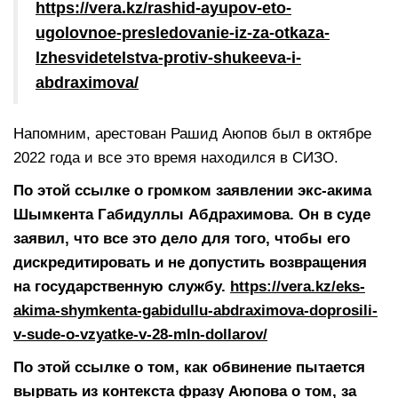
https://vera.kz/rashid-ayupov-eto-
ugolovnoe-presledovanie-iz-za-otkaza-
lzhesvidetelstva-protiv-shukeeva-i-
abdraximova/
Напомним, арестован Рашид Аюпов был в октябре
2022 года и все это время находился в СИЗО.
По этой ссылке о громком заявлении экс-акима
Шымкента Габидуллы Абдрахимова. Он в суде
заявил, что все это дело для того, чтобы его
дискредитировать и не допустить возвращения
на государственную службу.
https://vera.kz/eks-
akima-shymkenta-gabidullu-abdraximova-doprosili-
v-sude-o-vzyatke-v-28-mln-dollarov/
По этой ссылке о том, как обвинение пытается
вырвать из контекста фразу Аюпова о том, за