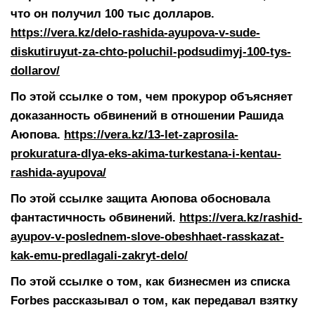
что он получил 100 тыс долларов.
https://vera.kz/delo-rashida-ayupova-v-sude-
diskutiruyut-za-chto-poluchil-podsudimyj-100-tys-
dollarov/
По этой ссылке о том, чем прокурор объясняет
доказанность обвинений в отношении Рашида
Аюпова.
https://vera.kz/13-let-zaprosila-
prokuratura-dlya-eks-akima-turkestana-i-kentau-
rashida-ayupova/
По этой ссылке защита Аюпова обосновала
фантастичность обвинений.
https://vera.kz/rashid-
ayupov-v-poslednem-slove-obeshhaet-rasskazat-
kak-emu-predlagali-zakryt-delo/
По этой ссылке о том, как бизнесмен из списка
Forbes рассказывал о том, как передавал взятку