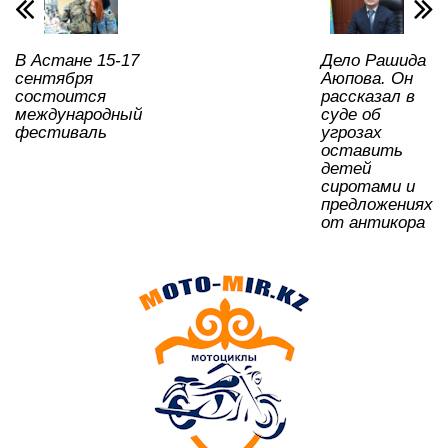
k
ni
ki
В Астане 15-17
Дело Рашида
сентября
Аюпова. Он
состоится
рассказал в
международный
суде об
фестиваль
угрозах
оставить
детей
сиротами и
предложениях
от антикора