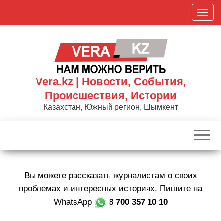
Skip
П
to
о
the
к
content
а
з
а
Vera.kz | Новости, События,
т
Происшествия, Истории
ь
Казахстан, Южный регион, Шымкент
/
С
к
р
ы
Вы можете рассказать журналистам о своих
т
ь
проблемах и интересных историях. Пишите на
н
WhatsApp
8 700 357 10 10
а