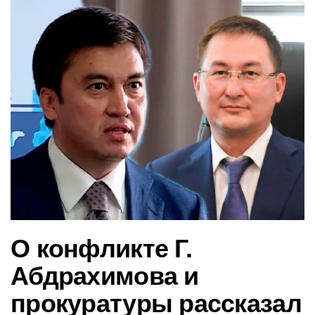
в
и
г
а
ц
и
ю
О конфликте Г.
Абдрахимова и
прокуратуры рассказал