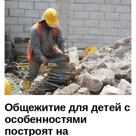
в
и
г
а
ц
и
ю
Общежитие для детей с
особенностями
построят на