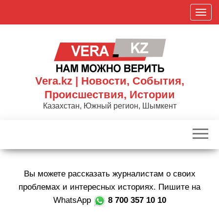
Skip
П
to
о
the
к
content
а
з
а
Vera.kz | Новости, События,
т
Происшествия, Истории
ь
Казахстан, Южный регион, Шымкент
/
С
к
р
ы
Вы можете рассказать журналистам о своих
т
ь
проблемах и интересных историях. Пишите на
н
WhatsApp
8 700 357 10 10
а