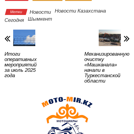
at
c
tt
n
e
.R
er
р
s
e
er
o
gr
u
а
Новости Казахстана
Новости
Метки
A
b
kl
a
в
Шымкент
Сегодня
p
o
a
m
и
p
o
ss
ть
k
ni
Итоги
Механизированную
ki
оперативных
очистку
мероприятий
«Машканала»
за июль 2025
начали в
года
Туркестанской
области