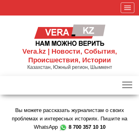
Skip
П
to
о
the
к
content
а
з
а
Vera.kz | Новости, События,
т
Происшествия, Истории
ь
Казахстан, Южный регион, Шымкент
/
С
к
р
ы
Вы можете рассказать журналистам о своих
т
ь
проблемах и интересных историях. Пишите на
н
WhatsApp
8 700 357 10 10
а