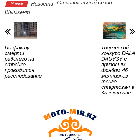
s
e
er
o
gr
u
а
Отопительный сезон
Новости
Метки
A
b
kl
a
в
Шымкент
p
o
a
m
и
p
o
ss
ть
k
ni
По факту
Творческий
ki
смерти
конкурс DALA
рабочего на
DAUYSY с
стройке
призовым
проводится
фондом 46
расследование
миллионов
тенге
стартовал в
Казахстане