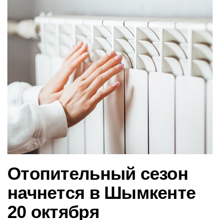
в
и
г
а
ц
и
ю
Отопительный сезон
начнется в Шымкенте
20 октября