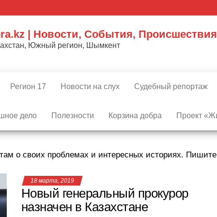
ra.kz | Новости, События, Происшествия
захстан, Южный регион, Шымкент
Регион 17
Новости на слух
Судебный репортаж
шное дело
Полезности
Корзина добра
Проект «Жи
там о своих проблемах и интересных историях. Пишит
18 марта, 2019
Новый генеральный прокурор
назначен в Казахстане