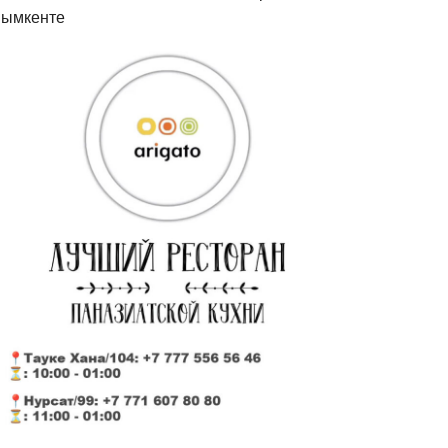
ымкенте