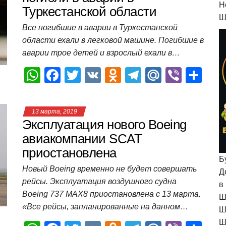
H
Туркестанской области
p
o
a
m
в
Ш
p
o
ss
и
Все погибшие в аварии в Туркестанской
области ехали в легковой машине. Погибшие в
k
ni
т
аварии трое детей и взрослый ехали в…
ki
ь
W
F
T
V
O
T
M
Vi
О
h
a
wi
K
d
el
ail
b
т
at
c
tt
n
e
.R
er
п
13 марта, 2019
s
e
er
o
gr
u
р
Эксплуатация нового Boeing
A
b
kl
a
а
авиакомпании SCAT
приостановлена
p
o
a
m
в
Б
p
o
ss
и
Новый Boeing временно не будет совершать
Д
рейсы. Эксплуатация воздушного судна
k
ni
т
в
Boeing 737 MAX8 приостановлена с 13 марта.
Ш
ki
ь
«Все рейсы, запланированные на данном…
Ш
Ш