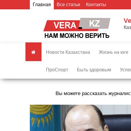
Skip
Главная
Все статьи
Контакты
to
the
Ve
content
Ка
Новости Казахстана
Жизнь на юге
ПроСпорт
Быть здоровым
Успе
Вы можете рассказать журналис