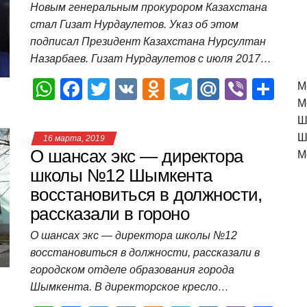
Новым генеральным прокурором Казахстана
стал Гизат Нурдаулетов. Указ об этом
подписал Президент Казахстана Нурсултан
Назарбаев. Гизат Нурдаулетов с июля 2017…
W
F
T
V
O
T
M
Vi
О
M
М
h
a
wi
K
d
el
ail
b
т
Ш
at
c
tt
n
e
.R
er
п
Ш
16 марта, 2019
s
e
er
o
gr
u
р
О шансах экс — директора
М
A
b
kl
a
а
школы №12 Шымкента
восстановиться в должности,
p
o
a
m
в
рассказали в гороно
p
o
ss
и
О шансах экс — директора школы №12
k
ni
т
восстановиться в должности, рассказали в
ki
ь
городском отделе образования города
Шымкента. В директорское кресло…