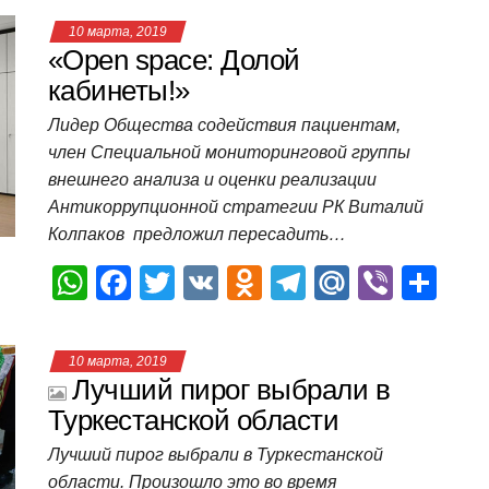
at
c
tt
n
e
.R
er
п
10 марта, 2019
s
e
er
o
gr
u
р
«Open space: Долой
A
b
kl
a
а
кабинеты!»
p
o
a
m
в
Лидер Общества содействия пациентам,
член Специальной мониторинговой группы
p
o
ss
и
внешнего анализа и оценки реализации
k
ni
т
Антикоррупционной стратегии РК Виталий
ki
ь
Колпаков предложил пересадить…
W
F
T
V
O
T
M
Vi
О
h
a
wi
K
d
el
ail
b
т
at
c
tt
n
e
.R
er
п
10 марта, 2019
s
e
er
o
gr
u
р
Лучший пирог выбрали в
A
b
kl
a
а
Туркестанской области
p
o
a
m
в
Лучший пирог выбрали в Туркестанской
области. Произошло это во время