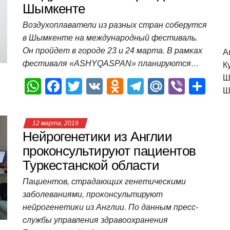
Шымкенте
p
o
a
m
в
p
o
ss
и
Воздухоплаватели из разных стран соберутся
в Шымкенте на международный фестиваль.
k
ni
т
Он пройдет в городе 23 и 24 марта. В рамках
A
ki
ь
фестиваля «ASHYQASPAN» планируются…
К
Ш
W
F
T
V
O
T
M
Vi
О
Ш
h
a
wi
K
d
el
ail
b
т
at
c
tt
n
e
.R
er
п
12 марта, 2019
s
e
er
o
gr
u
р
Нейрогенетики из Англии
A
b
kl
a
а
проконсультируют пациентов
Туркестанской области
p
o
a
m
в
p
o
ss
и
Пациентов, страдающих генетическими
заболеваниями, проконсультируют
k
ni
т
нейрогенетики из Англии. По данным пресс-
ki
ь
службы управления здравоохранения