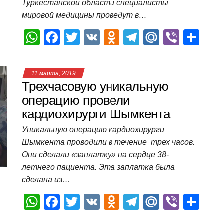
Туркестанской области специалисты
мировой медицины проведут в…
W
F
T
V
O
T
M
Vi
О
h
a
wi
K
d
el
ail
b
т
at
c
tt
n
e
.R
er
п
11 марта, 2019
s
e
er
o
gr
u
р
Трехчасовую уникальную
A
b
kl
a
а
операцию провели
кардиохирурги Шымкента
p
o
a
m
в
p
o
ss
и
Уникальную операцию кардиохирурги
Шымкента проводили в течение трех часов.
k
ni
т
Они сделали «заплатку» на сердце 38-
ki
ь
летнего пациента. Эта заплатка была
сделана из…
W
F
T
V
O
T
M
Vi
О
h
a
wi
K
d
el
ail
b
т