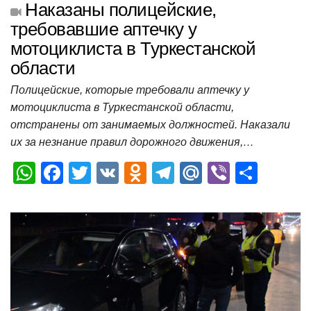
Наказаны полицейские,
требовавшие аптечку у
мотоциклиста в Туркестанской
области
Полицейские, которые требовали аптечку у
мотоциклиста в Туркестанской области,
отстранены от занимаемых должностей. Наказали
их за незнание правил дорожного движения,…
W
F
T
V
O
T
M
Vi
О
h
a
wi
K
d
el
ail
b
т
at
c
tt
n
e
.R
er
п
s
e
er
o
gr
u
р
A
b
kl
a
а
p
o
a
m
в
p
o
ss
и