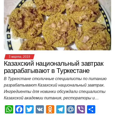
A
b
kl
a
а
p
o
a
m
в
p
o
ss
и
k
ni
т
ki
ь
5 марта, 2019
Казахский национальный завтрак
разрабатывают в Туркестане
В Туркестане столичные специалисты по питанию
разрабатывают Казахский национальный завтрак.
Ингредиенты для новинки обсуждали специалисты
Казахской академии питания, рестораторы и…
W
F
T
V
O
T
M
Vi
О