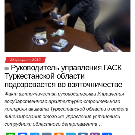
A
b
kl
a
а
p
o
a
m
в
p
o
ss
и
k
ni
т
ki
ь
28 февраля, 2019
Руководитель управления ГАСК
Туркестанской области
подозревается во взяточничестве
Факт взяточничества руководителями Управления
государственного архитектурно-строительного
контроля акимата Туркестанской области и отдела
лицензирования этого же управления установили
сотрудники областного департамента…