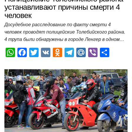
устанавливают причины смерти 4
человек
Досудебное расследование по факту смерти 4
человек проводят полицейские Толебийского района.
4 трупа были обнаружены в городе Ленгер в одном…
W
F
T
V
O
T
M
Vi
О
h
a
wi
K
d
el
ail
b
т
at
c
tt
n
e
.R
er
п
s
e
er
o
gr
u
р
A
b
kl
a
а
p
o
a
m
в
p
o
ss
и
k
ni
т
ki
ь