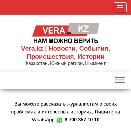
Skip
П
to
о
the
к
content
а
з
а
Vera.kz | Новости, События,
т
Происшествия, Истории
ь
Казахстан, Южный регион, Шымкент
/
С
к
р
ы
Вы можете рассказать журналистам о своих
т
ь
проблемах и интересных историях. Пишите на
н
WhatsApp
8 700 357 10 10
а