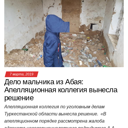
в
и
г
а
ц
и
ю
7 марта, 2019
Дело мальчика из Абая:
Апелляционная коллегия вынесла
решение
Апелляционная коллегия по уголовным делам
Туркестанской области вынесла решение. «В
апелляционном порядке рассмотрена жалоба