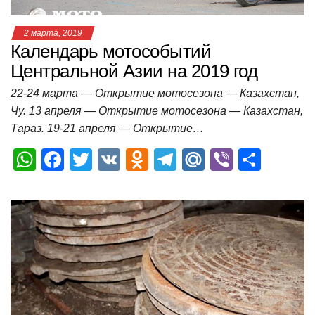
2 марта, 2019
Календарь мотособытий
Центральной Азии на 2019 год
22-24 марта — Открытие мотосезона — Казахстан,
Чу. 13 апреля — Открытие мотосезона — Казахстан,
Тараз. 19-21 апреля — Открытие…
W
F
T
V
O
T
M
Vi
О
h
a
wi
K
d
el
ail
b
т
at
c
tt
n
e
.R
er
п
s
e
er
o
gr
u
р
A
b
kl
a
а
p
o
a
m
в
p
o
ss
и