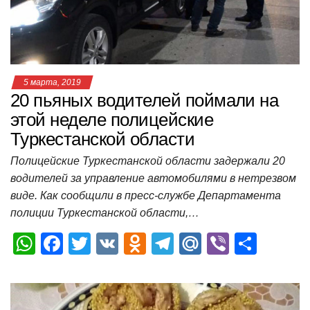
k
ni
т
ki
ь
5 марта, 2019
20 пьяных водителей поймали на
этой неделе полицейские
Туркестанской области
Полицейские Туркестанской области задержали 20
водителей за управление автомобилями в нетрезвом
виде. Как сообщили в пресс-службе Департамента
полиции Туркестанской области,…
W
F
T
V
O
T
M
Vi
О
h
a
wi
K
d
el
ail
b
т
at
c
tt
n
e
.R
er
п
s
e
er
o
gr
u
р