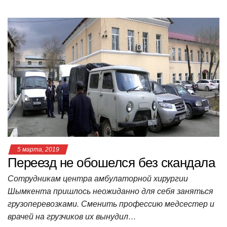
h
a
wi
K
d
el
ail
b
т
at
c
tt
n
e
.R
er
п
s
e
er
o
gr
u
р
A
b
kl
a
а
p
o
a
m
в
p
o
ss
и
k
ni
т
ki
ь
5 марта, 2019
Переезд не обошелся без скандала
Сотрудникам центра амбулаторной хирургии
Шымкента пришлось неожиданно для себя заняться
грузоперевозками. Сменить профессию медсестер и
врачей на грузчиков их вынудил…