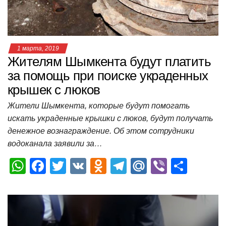
k
ni
т
ki
ь
1 марта, 2019
Жителям Шымкента будут платить
за помощь при поиске украденных
крышек с люков
Жители Шымкента, которые будут помогать
искать украденные крышки с люков, будут получать
денежное вознаграждение. Об этом сотрудники
водоканала заявили за…
W
F
T
V
O
T
M
Vi
О
h
a
wi
K
d
el
ail
b
т
at
c
tt
n
e
.R
er
п
s
e
er
o
gr
u
р