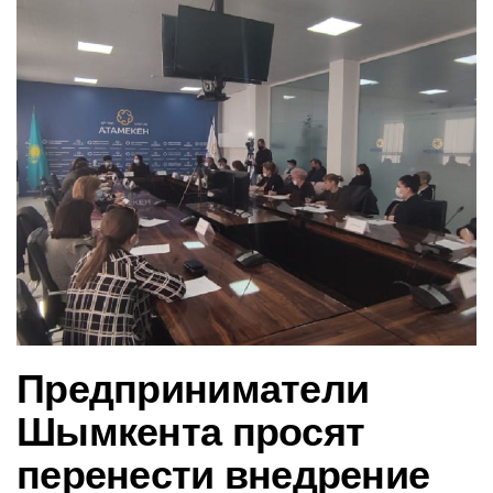
в
и
г
а
ц
и
ю
Предприниматели
Шымкента просят
перенести внедрение