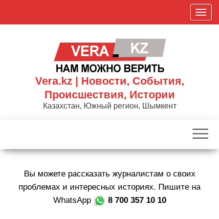
Skip
П
to
о
the
к
content
а
з
а
Vera.kz | Новости, События,
т
Происшествия, Истории
ь
Казахстан, Южный регион, Шымкент
/
С
к
р
ы
Вы можете рассказать журналистам о своих
т
ь
проблемах и интересных историях. Пишите на
н
WhatsApp
8 700 357 10 10
а