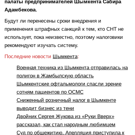
палаты предпринимателей Шымкента Сабира
Адамбекова.
Будут ли перенесены сроки внедрения и
применения штрафных санкций к тем, кто СНТ не
использует, пока неизвестно, поэтому налоговики
рекомендуют изучать систему.
Последние новости
Шымкента
:
Военная техника из Шымкента отправилась на
полигон в Жамбылскую область
Шымкентские офтальмологи спасли зрение
сотням пациентов по ОСМС
Сниженный розничный налог в Шымкенте
выводит бизнес из тени
Двойник Сергея Жукова из «Руки Вверх»
рассказал, как стал народным любимцем
Суд по общежитию. Апелляция приступила к