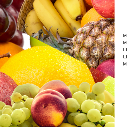
M
М
Ш
Ш
М