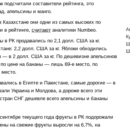
к подсчитали составители рейтинга, это
ад, апельсины и манго.
 в Казахстане они одни из самых высоких по
A
и в рейтинге,
считают
аналитики Numbeo.
К
ы в РК продавались по 2,1 долл. США за кг.
Ш
тане: 2,2 долл. США за кг. Яблоки обходились
Ш
ы — в 2 долл. США за кг. По дешевизне апельсинов
 по цене на бананы — лишь 69-е место, по
 место.
ались в Египте и Пакистане, самые дорогие — в
али Украина и Молдова, а дороже всего эти
стран СНГ дешевле всего апельсины и бананы
В сентябре текущего года фрукты в РК подорожали
цены на свежие фрукты выросли на 6,7%, на