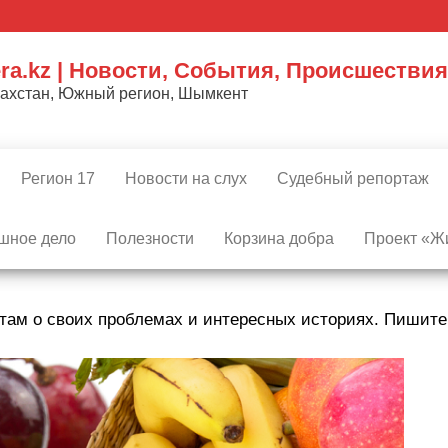
ra.kz | Новости, События, Происшествия
захстан, Южный регион, Шымкент
Регион 17
Новости на слух
Судебный репортаж
шное дело
Полезности
Корзина добра
Проект «Жи
там о своих проблемах и интересных историях. Пишит