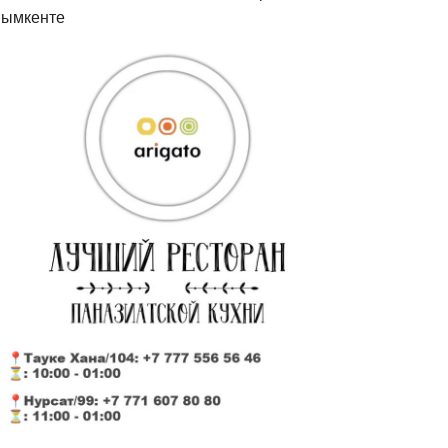
ымкенте