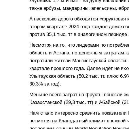
клубника: 1,7 кг и 832 г на душу населени
также арбузы, мандарины, апельсины, абри
А насколько дорого обходится «фруктовая 
втором квартале 2024 года каждое домохозя
против 35,1 тыс. тг в аналогичном периоде
Несмотря на то, что лидерами по потребл
область и Астана, по денежным затратам к
потратили жители Мангистауской области: 
квартале прошлого года. Далее идёт не вх
Улытауская область (50,2 тыс. тг, плюс 6,
30,3% за год).
Меньше всего затрат на фрукты понесли жит
Казахстанской (29,3 тыс. тг) и Абайской (31
Нам стало интересно сравнить показатели К
несмотря на благодатный климат в южной ч
последним
данным
World Population Review