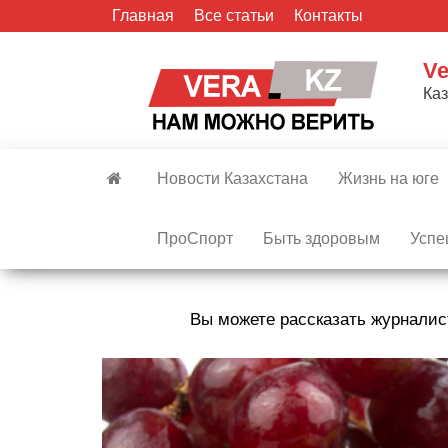
Skip
Главная
Все статьи
Контакты
to
the
Ve
content
Ка
Новости Казахстана
Жизнь на юге
ПроСпорт
Быть здоровым
Успе
Вы можете рассказать журналис