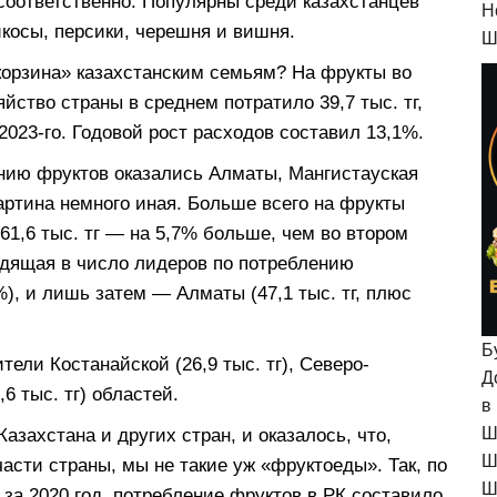
я соответственно. Популярны среди казахстанцев
H
косы, персики, черешня и вишня.
Ш
корзина» казахстанским семьям? На фрукты во
йство страны в среднем потратило 39,7 тыс. тг,
 2023-го. Годовой рост расходов составил 13,1%.
ению фруктов оказались Алматы, Мангистауская
артина немного иная. Больше всего на фрукты
61,6 тыс. тг — на 5,7% больше, чем во втором
одящая в число лидеров по потреблению
9%), и лишь затем — Алматы (47,1 тыс. тг, плюс
Б
ели Костанайской (26,9 тыс. тг), Северо-
Д
,6 тыс. тг) областей.
в
Ш
азахстана и других стран, и оказалось, что,
Ш
асти страны, мы не такие уж «фруктоеды». Так, по
Ш
 за 2020 год, потребление фруктов в РК составило