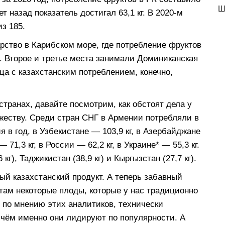
Ш
лет назад показатель достигал 63,1 кг. В 2020-м
з 185.
рство в Карибском море, где потребление фруктов
я. Второе и третье места занимали Доминиканская
ница с казахстанским потреблением, конечно,
странах, давайте посмотрим, как обстоят дела у
жеству. Среди стран СНГ в Армении потребляли в
я в год, в Узбекистане — 103,9 кг, в Азербайджане
 71,3 кг, в России — 62,2 кг, в Украине* — 55,3 кг.
г), Таджикистан (38,9 кг) и Кыргызстан (27,7 кг).
й казахстанский продукт. А теперь забавный
ктам некоторые плоды, которые у нас традиционно
 по мнению этих аналитиков, технически
ичём именно они лидируют по популярности. А